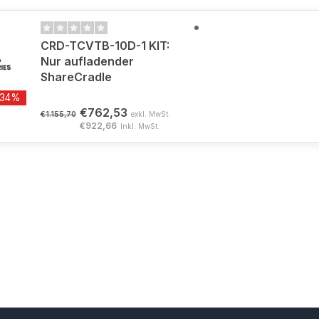
CRD-TCVTB-10D-1 KIT:
Nur aufladender
ShareCradle
-34%
€762,53
€1.155,70
exkl. MwSt.
€922,66
Inkl. MwSt.