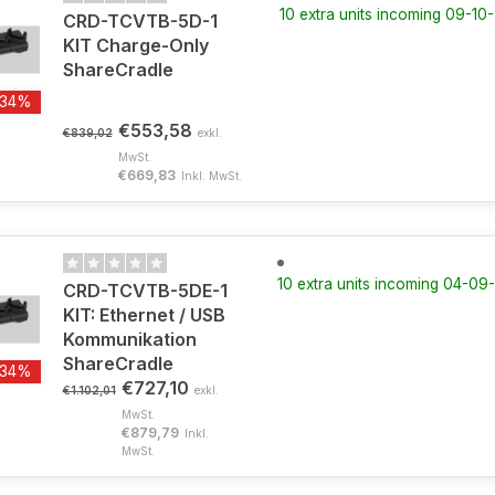
10 extra units incoming 09-10
CRD-TCVTB-5D-1
KIT Charge-Only
ShareCradle
-34%
€553,58
€839,02
exkl.
MwSt.
€669,83
Inkl. MwSt.
10 extra units incoming 04-0
CRD-TCVTB-5DE-1
KIT: Ethernet / USB
Kommunikation
ShareCradle
-34%
€727,10
€1.102,01
exkl.
MwSt.
€879,79
Inkl.
MwSt.