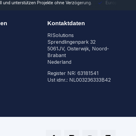
tzen Projekte ohne Verzögerung.
Europäische Distribution
Mit u
nen
Kontaktdaten
RISolutions
Sprendlingenpark 32
5061JV, Oisterwijk, Noord-
Brabant
Nederland
Register NR: 63181541
Ust idnr.: NL003236333B42