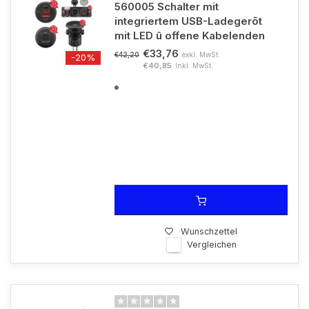
560005 Schalter mit
integriertem USB-Ladegerõt
mit LED û offene Kabelenden
€33,76
exkl. MwSt.
€42,20
-20%
€40,85
Inkl. MwSt.
Wunschzettel
Vergleichen