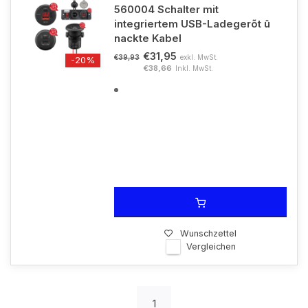
560004 Schalter mit
integriertem USB-Ladegerõt û
nackte Kabel
€31,95
exkl. MwSt.
€39,93
-20%
€38,66
Inkl. MwSt.
Wunschzettel
Vergleichen
1