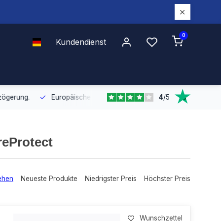
0
Kundendienst
4
/
5
Europäische Distribution
Mit unserer europaweiten Abdeckung bel
reProtect
ehen
Neueste Produkte
Niedrigster Preis
Höchster Preis
Wunschzettel