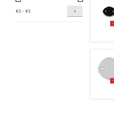
€0 - €5