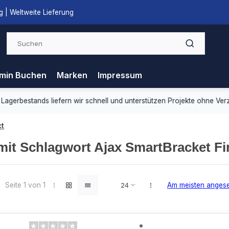
 | Weltweite Lieferung
min Buchen
Marken
Impressum
ds liefern wir schnell und unterstützen Projekte ohne Verzögerung.
ct
 mit Schlagwort Ajax SmartBracket Fi
Seite 1 von 1
Am meisten anges