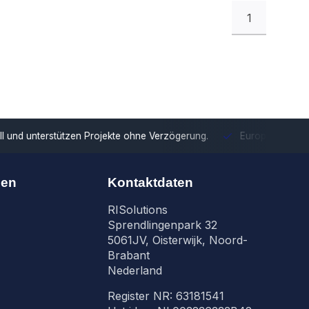
1
tzen Projekte ohne Verzögerung.
Europäische Distribution
Mit u
nen
Kontaktdaten
RISolutions
Sprendlingenpark 32
5061JV, Oisterwijk, Noord-
Brabant
Nederland
Register NR: 63181541