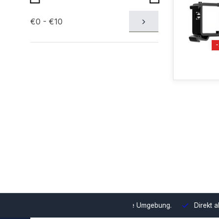
€0 - €10
swahl und Integration in Ihre Umgebung.
Direkt ab Lager lieferb