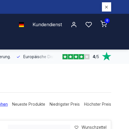
0
Kundendienst
4
/
5
Europäische Distribution
Mit unserer europaweiten Abdeckung bel
ehen
Neueste Produkte
Niedrigster Preis
Höchster Preis
Wunschzettel