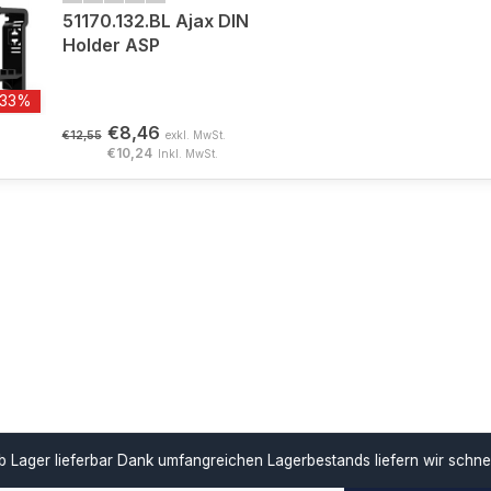
51170.132.BL Ajax DIN
Holder ASP
-33%
€8,46
€12,55
exkl. MwSt.
€10,24
Inkl. MwSt.
ar
Dank umfangreichen Lagerbestands liefern wir schnell und unterstü