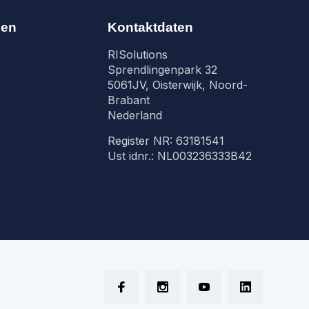
nen
Kontaktdaten
RISolutions
Sprendlingenpark 32
5061JV, Oisterwijk, Noord-
Brabant
Nederland
Register NR: 63181541
Ust idnr.: NL003236333B42