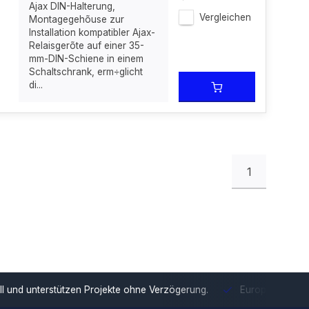
Ajax DIN-Halterung,
Vergleichen
Montagegehõuse zur
Installation kompatibler Ajax-
Relaisgerõte auf einer 35-
mm-DIN-Schiene in einem
Schaltschrank, erm÷glicht
di...
1
tzen Projekte ohne Verzögerung.
Europäische Distribution
Mit u