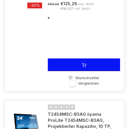
€125,26
exkl. MwSt.
€156,58
-20%
€151,57
Inkl. MwSt.
Wunschzettel
Vergleichen
T2454MSC-B3AG iiyama
ProLite T2454MSC-B3AG,
Projektierter Kapazitiv, 10 TP,