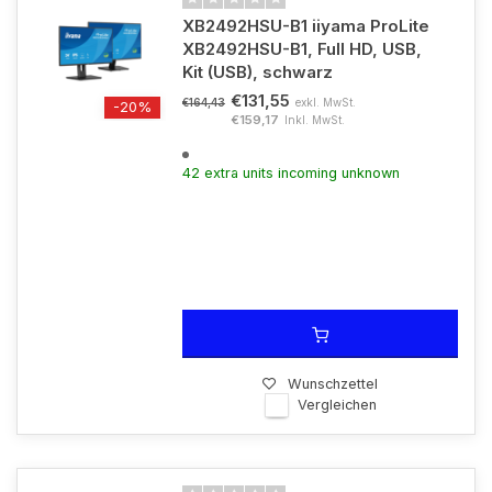
XB2492HSU-B1 iiyama ProLite
XB2492HSU-B1, Full HD, USB,
Kit (USB), schwarz
€131,55
exkl. MwSt.
€164,43
-20%
€159,17
Inkl. MwSt.
42 extra units incoming unknown
Wunschzettel
Vergleichen