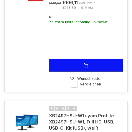
€106,11
exkl. MwSt.
€132,63
€128,39
Inkl. MwSt.
75 extra units incoming unknown
Wunschzettel
Vergleichen
XB2497HSU-W1 iiyam ProLite
XB2497HSU-W1, Full HD, USB,
USB-C, Kit (USB), weiß