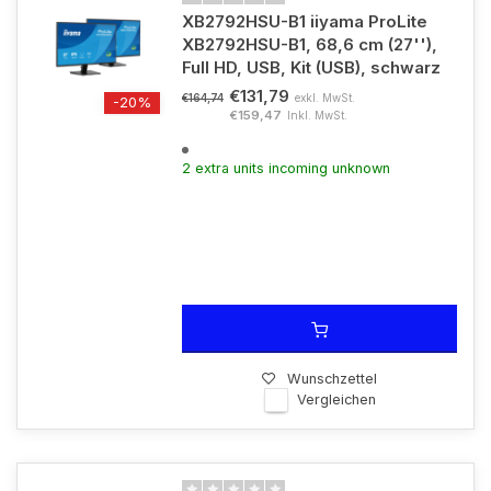
XB2792HSU-B1 iiyama ProLite
XB2792HSU-B1, 68,6 cm (27''),
Full HD, USB, Kit (USB), schwarz
€131,79
exkl. MwSt.
€164,74
-20%
€159,47
Inkl. MwSt.
2 extra units incoming unknown
Wunschzettel
Vergleichen