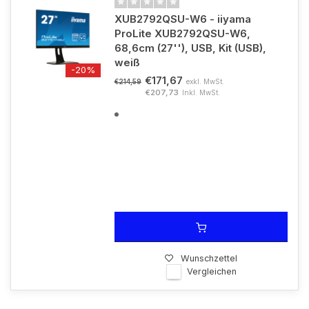
XUB2792QSU-W6 - iiyama
ProLite XUB2792QSU-W6,
68,6cm (27''), USB, Kit (USB),
weiß
-20%
€171,67
exkl. MwSt.
€214,59
€207,73
Inkl. MwSt.
Wunschzettel
Vergleichen