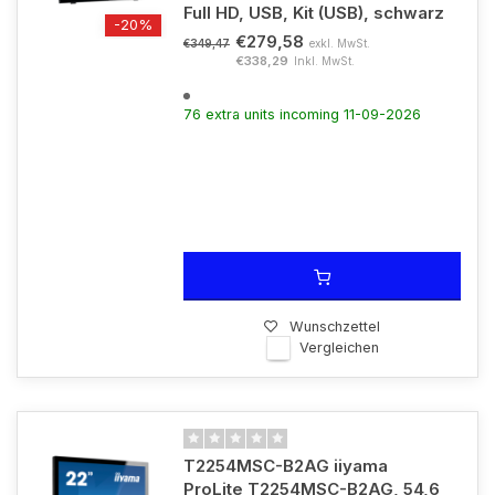
Full HD, USB, Kit (USB), schwarz
-20%
€279,58
exkl. MwSt.
€349,47
€338,29
Inkl. MwSt.
76 extra units incoming 11-09-2026
Wunschzettel
Vergleichen
T2254MSC-B2AG iiyama
ProLite T2254MSC-B2AG, 54,6