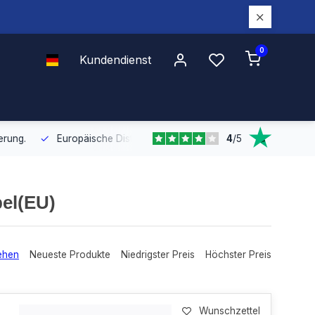
0
Kundendienst
4
/
5
Europäische Distribution
Mit unserer europaweiten Abdeckung bel
bel(EU)
ehen
Neueste Produkte
Niedrigster Preis
Höchster Preis
Wunschzettel