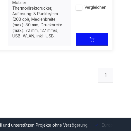
Mobiler
Vergleichen
Thermodirektdrucker,
Auflösung: 8 Punkte/mm
(203 dpi), Medienbreite
(max.): 80 mm, Druckbreite
(max.): 72 mm, 127 mm/s,
USB, WLAN, inkl.: USB...
1
tzen Projekte ohne Verzögerung.
Europäische Distribution
Mit u