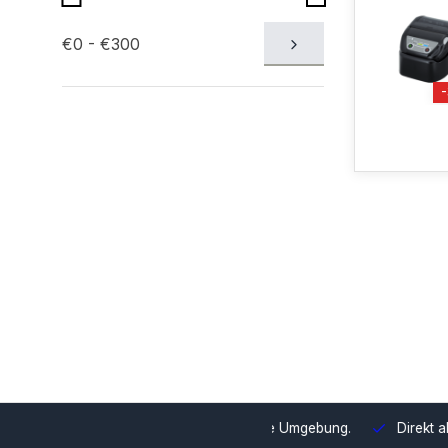
€0 - €300
swahl und Integration in Ihre Umgebung.
Direkt ab Lager lieferb