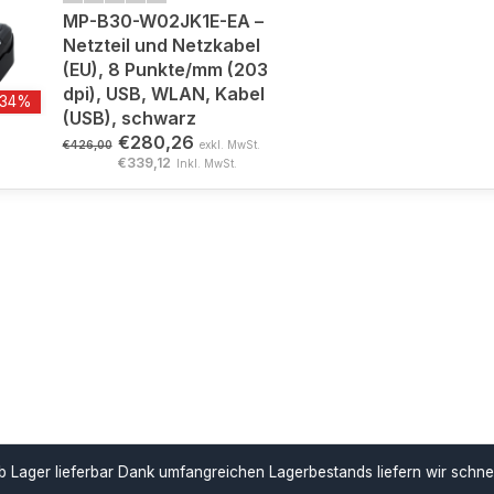
MP-B30-W02JK1E-EA –
Netzteil und Netzkabel
(EU), 8 Punkte/mm (203
dpi), USB, WLAN, Kabel
-34%
(USB), schwarz
€280,26
€426,00
exkl. MwSt.
€339,12
Inkl. MwSt.
ar
Dank umfangreichen Lagerbestands liefern wir schnell und unterstü