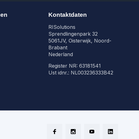
nen
Kontaktdaten
RISolutions
Sprendlingenpark 32
5061JV, Oisterwijk, Noord-
Brabant
Nederland
Register NR: 63181541
Ust idnr.: NL003236333B42