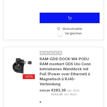
Wunschzettel
Vergleichen
RAM-GDS-DOCK-W4-POEU
RAM montiert GDS Uni-Conn
betriebenes Wanddock mit
PoE (Power over Ethernet) û
-43%
Magnetisch û RJ45-
Verbindung
€283,36
exkl. MwSt.
€493,88
€342,86
Inkl. MwSt.