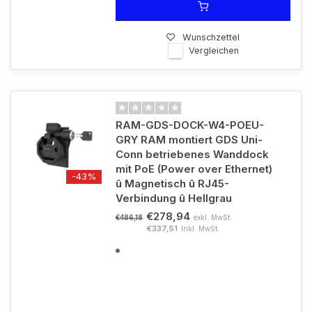
Wunschzettel
Vergleichen
RAM-GDS-DOCK-W4-POEU-
GRY RAM montiert GDS Uni-
Conn betriebenes Wanddock
mit PoE (Power over Ethernet)
-43%
û Magnetisch û RJ45-
Verbindung û Hellgrau
€278,94
exkl. MwSt.
€486,18
€337,51
Inkl. MwSt.