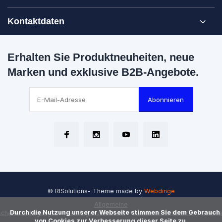
Kontaktdaten
Erhalten Sie Produktneuheiten, neue
Marken und exklusive B2B-Angebote.
Abonnieren
© RISolutions
- Theme made by
Webdinge
Allgemeine
      Durch die Nutzung unserer Webseite stimmen Sie dem Gebrauch 
chäftsbedingungen
Haftungsausschluss
Datenschutzrichtlinie
Sitem
von Cookies zur Verbesserung dieser Seite zu.
