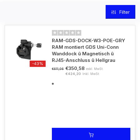
Filter
RAM-GDS-DOCK-W3-POE-GRY
RAM montiert GDS Uni-Conn
Wanddock û Magnetisch û
RJ45-Anschluss û Hellgrau
-43%
€350,58
exkl. MwSt.
€611,06
€424,20
Inkl. MwSt.