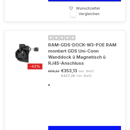
Wunschzettel
Vergleichen
RAM-GDS-DOCK-W3-POE RAM
montiert GDS Uni-Conn
Wanddock û Magnetisch û
RJ45-Anschluss
-43%
€353,13
exkl. MwSt.
€615,50
€427,28
Inkl. MwSt.