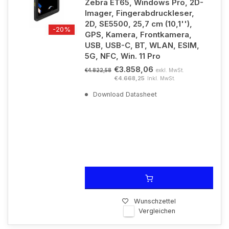
Zebra ET65, Windows Pro, 2D-
Imager, Fingerabdruckleser,
2D, SE5500, 25,7 cm (10,1''),
-20%
GPS, Kamera, Frontkamera,
USB, USB-C, BT, WLAN, ESIM,
5G, NFC, Win. 11 Pro
€3.858,06
exkl. MwSt.
€4.822,58
€4.668,25
Inkl. MwSt.
Download Datasheet
Wunschzettel
Vergleichen