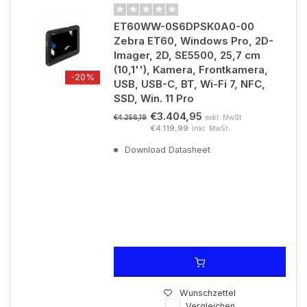
ET60WW-0S6DPSK0A0-00
Zebra ET60, Windows Pro, 2D-
Imager, 2D, SE5500, 25,7 cm
(10,1''), Kamera, Frontkamera,
-20%
USB, USB-C, BT, Wi-Fi 7, NFC,
SSD, Win. 11 Pro
€3.404,95
exkl. MwSt.
€4.256,19
€4.119,99
Inkl. MwSt.
Download Datasheet
Wunschzettel
Vergleichen