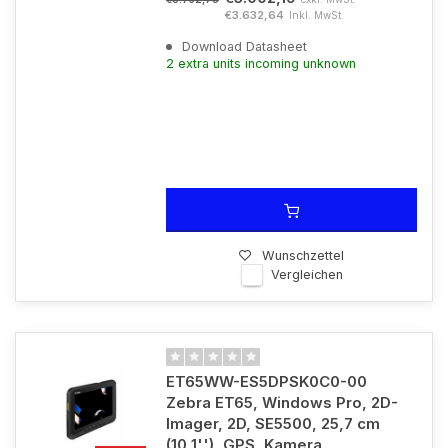
€3.632,64
Inkl. MwSt.
Download Datasheet
2 extra units incoming unknown
Wunschzettel
Vergleichen
ET65WW-ES5DPSK0C0-00
Zebra ET65, Windows Pro, 2D-
Imager, 2D, SE5500, 25,7 cm
(10,1''), GPS, Kamera,