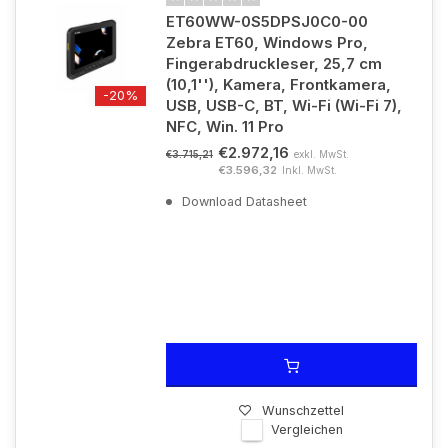
ET60WW-0S5DPSJ0C0-00
Zebra ET60, Windows Pro,
Fingerabdruckleser, 25,7 cm
(10,1''), Kamera, Frontkamera,
-20%
USB, USB-C, BT, Wi-Fi (Wi-Fi 7),
NFC, Win. 11 Pro
€2.972,16
exkl. MwSt.
€3.715,21
€3.596,32
Inkl. MwSt.
Download Datasheet
Wunschzettel
Vergleichen