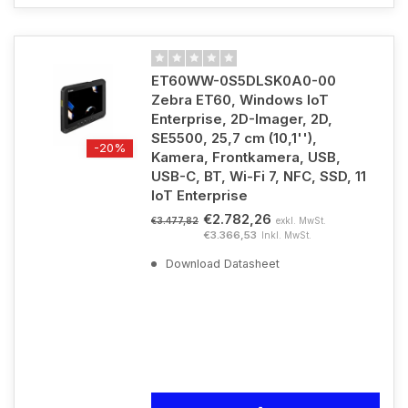
ET60WW-0S5DLSK0A0-00
Zebra ET60, Windows IoT
Enterprise, 2D-Imager, 2D,
SE5500, 25,7 cm (10,1''),
-20%
Kamera, Frontkamera, USB,
USB-C, BT, Wi-Fi 7, NFC, SSD, 11
IoT Enterprise
€2.782,26
exkl. MwSt.
€3.477,82
€3.366,53
Inkl. MwSt.
Download Datasheet