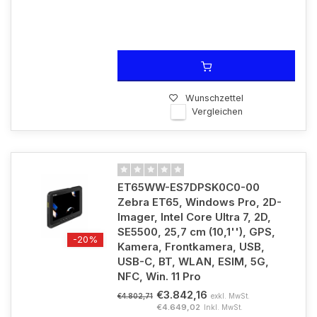
Wunschzettel
Vergleichen
ET65WW-ES7DPSK0C0-00
Zebra ET65, Windows Pro, 2D-
Imager, Intel Core Ultra 7, 2D,
SE5500, 25,7 cm (10,1''), GPS,
-20%
Kamera, Frontkamera, USB,
USB-C, BT, WLAN, ESIM, 5G,
NFC, Win. 11 Pro
€3.842,16
exkl. MwSt.
€4.802,71
€4.649,02
Inkl. MwSt.