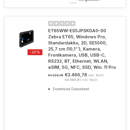
ET65WW-ES5JPSK0A0-00
Zebra ET65, Windows Pro,
Standardakku, 2D, SE5500,
25,7 cm (10,1''), Kamera,
-20%
Frontkamera, USB, USB-C,
RS232, BT, Ethernet, WLAN,
eSIM, 5G, NFC, SSD, Win. 11 Pro
€3.466,78
exkl. MwSt.
€4.333,48
€4.194,81
Inkl. MwSt.
Download Datasheet