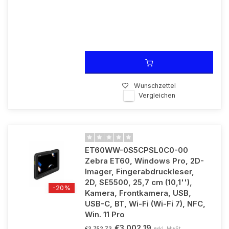
Wunschzettel
Vergleichen
ET60WW-0S5CPSL0C0-00
Zebra ET60, Windows Pro, 2D-
Imager, Fingerabdruckleser,
2D, SE5500, 25,7 cm (10,1''),
-20%
Kamera, Frontkamera, USB,
USB-C, BT, Wi-Fi (Wi-Fi 7), NFC,
Win. 11 Pro
€3.002,19
exkl. MwSt.
€3.752,73