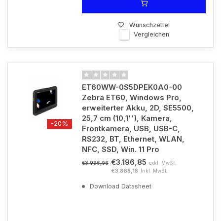
Wunschzettel
Vergleichen
ET60WW-0S5DPEK0A0-00
Zebra ET60, Windows Pro,
erweiterter Akku, 2D, SE5500,
25,7 cm (10,1''), Kamera,
-20%
Frontkamera, USB, USB-C,
RS232, BT, Ethernet, WLAN,
NFC, SSD, Win. 11 Pro
€3.196,85
exkl. MwSt.
€3.996,06
€3.868,18
Inkl. MwSt.
Download Datasheet