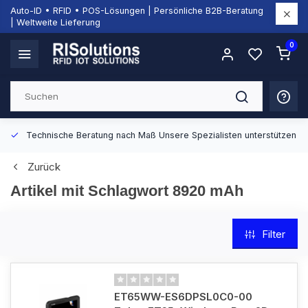
Auto-ID • RFID • POS-Lösungen | Persönliche B2B-Beratung
| Weltweite Lieferung
0
Europäische Distribution
Mit unserer europaweiten Abdeckung belief
Zurück
Artikel mit Schlagwort 8920 mAh
Filter
ET65WW-ES6DPSL0C0-00