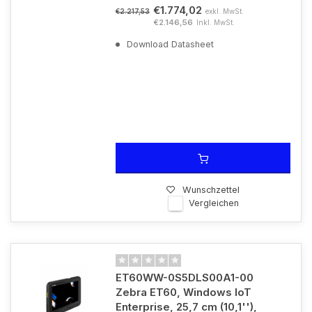
€1.774,02
exkl. MwSt.
€2.217,53
€2.146,56
Inkl. MwSt.
Download Datasheet
Wunschzettel
Vergleichen
ET60WW-0S5DLS00A1-00
Zebra ET60, Windows IoT
Enterprise, 25,7 cm (10,1''),