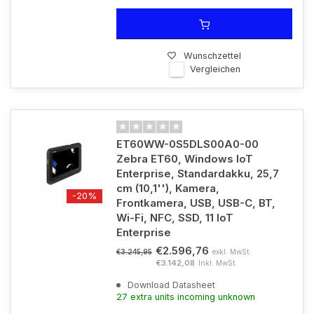
Wunschzettel
Vergleichen
ET60WW-0S5DLS00A0-00
Zebra ET60, Windows IoT
Enterprise, Standardakku, 25,7
cm (10,1''), Kamera,
-20%
Frontkamera, USB, USB-C, BT,
Wi-Fi, NFC, SSD, 11 IoT
Enterprise
€2.596,76
exkl. MwSt.
€3.245,95
€3.142,08
Inkl. MwSt.
Download Datasheet
27 extra units incoming unknown