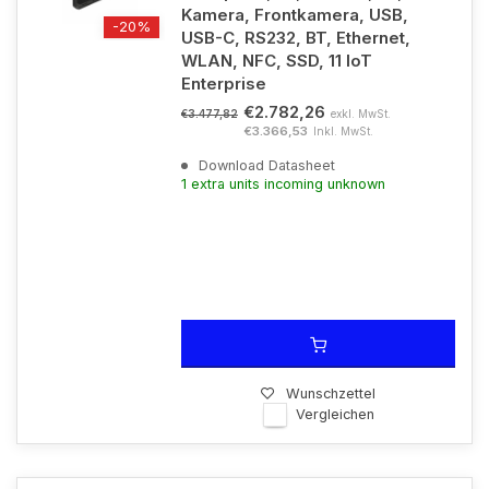
Kamera, Frontkamera, USB,
-20%
USB-C, RS232, BT, Ethernet,
WLAN, NFC, SSD, 11 IoT
Enterprise
€2.782,26
exkl. MwSt.
€3.477,82
€3.366,53
Inkl. MwSt.
Download Datasheet
1 extra units incoming unknown
Wunschzettel
Vergleichen