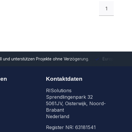
1
tzen Projekte ohne Verzögerung.
Europäische Distribution
Mit u
nen
Kontaktdaten
RISolutions
Sprendlingenpark 32
5061JV, Oisterwijk, Noord-
Brabant
Nederland
Register NR: 63181541