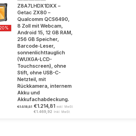
Z8A7LHDX1DXX –
Getac ZX80 –
Qualcomm QCS6490,
8 Zoll mit Webcam,
-20%
Android 15, 12 GB RAM,
256 GB Speicher,
Barcode-Leser,
sonnenlichttauglich
(WUXGA-LCD-
Touchscreen), ohne
Stift, ohne USB-C-
Netzteil, mit
Rückkamera, internem
Akku und
Akkufachabdeckung.
€1.214,81
€1.518,51
exkl. MwSt.
€1.469,92
Inkl. MwSt.