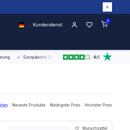
0
Kundendienst
4
/
5
Europäische Distribution
Mit unserer europaweiten Abdeckung bel
ehen
Neueste Produkte
Niedrigster Preis
Höchster Preis
Wunschzettel