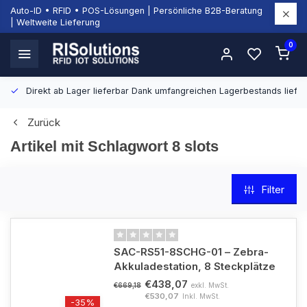
Auto-ID • RFID • POS-Lösungen | Persönliche B2B-Beratung
| Weltweite Lieferung
0
Direkt ab Lager lieferbar
Dank umfangreichen Lagerbestands liefern
Zurück
Artikel mit Schlagwort 8 slots
Filter
SAC-RS51-8SCHG-01 – Zebra-
Akkuladestation, 8 Steckplätze
€438,07
exkl. MwSt.
€669,18
€530,07
Inkl. MwSt.
-35%