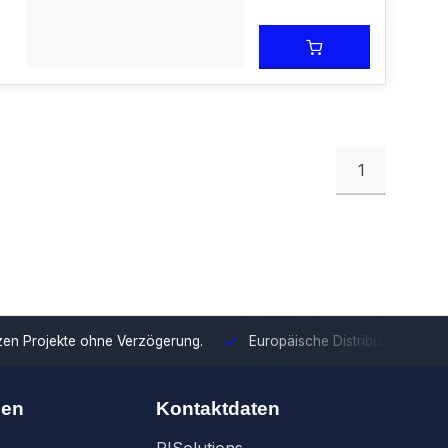
1
tzen Projekte ohne Verzögerung.
Europäische Distribution
Mit u
nen
Kontaktdaten