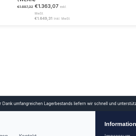
€1.363,07
€1.887,32
exkl.
MwSt.
€1.649,31
Inkl. MwSt.
ar
Dank umfangreichen Lagerbestands liefern wir schnell und unterstü
Informatio