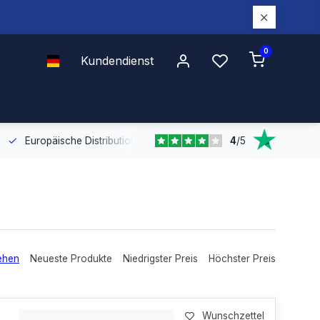
0
Kundendienst
4
/
5
Europäische Distribution
Mit unserer europaweiten Abdeckung bel
ehen
Neueste Produkte
Niedrigster Preis
Höchster Preis
Wunschzettel