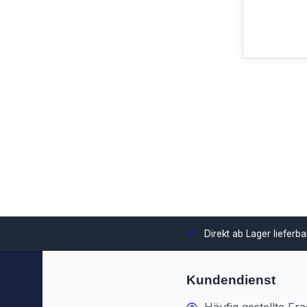
swahl und Integration in Ihre Umgebung.
Direkt ab Lager lieferb
Kundendienst