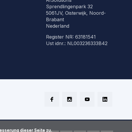
RISolutions
Sprendlingenpark 32
5061JV, Oisterwijk, Noord-
Brabant
Nederland
Register NR: 63181541
Ust idnr.: NL003236333B42