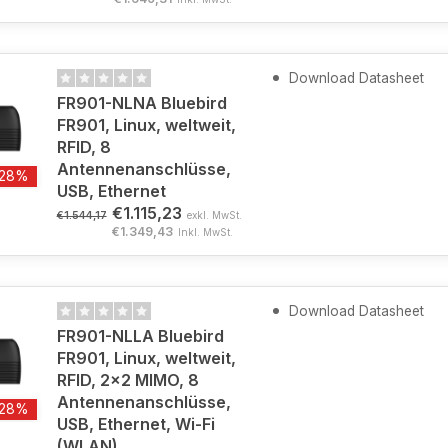
Download Datasheet
FR901-NLNA Bluebird
FR901, Linux, weltweit,
RFID, 8
Antennenanschlüsse,
-28%
USB, Ethernet
€1.115,23
€1.544,17
exkl. MwSt.
€1.349,43
Inkl. MwSt.
Download Datasheet
FR901-NLLA Bluebird
FR901, Linux, weltweit,
RFID, 2x2 MIMO, 8
Antennenanschlüsse,
-28%
USB, Ethernet, Wi-Fi
(WLAN)