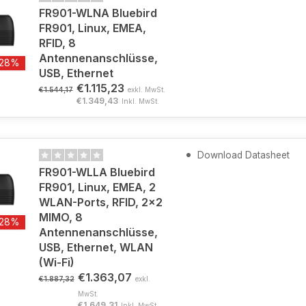
FR901-WLNA Bluebird
FR901, Linux, EMEA,
RFID, 8
Antennenanschlüsse,
-28%
USB, Ethernet
€1.115,23
€1.544,17
exkl. MwSt.
€1.349,43
Inkl. MwSt.
Download Datasheet
FR901-WLLA Bluebird
FR901, Linux, EMEA, 2
WLAN-Ports, RFID, 2x2
MIMO, 8
-28%
Antennenanschlüsse,
USB, Ethernet, WLAN
(Wi-Fi)
€1.363,07
€1.887,32
exkl.
MwSt.
€1.649,31
Inkl. MwSt.