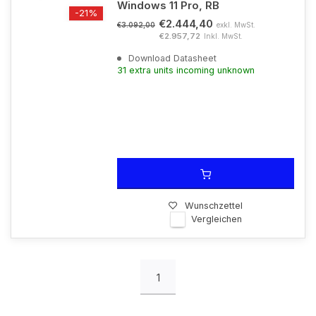
Windows 11 Pro, RB
-21%
€2.444,40
exkl. MwSt.
€3.092,00
€2.957,72
Inkl. MwSt.
Download Datasheet
31 extra units incoming unknown
Wunschzettel
Vergleichen
1