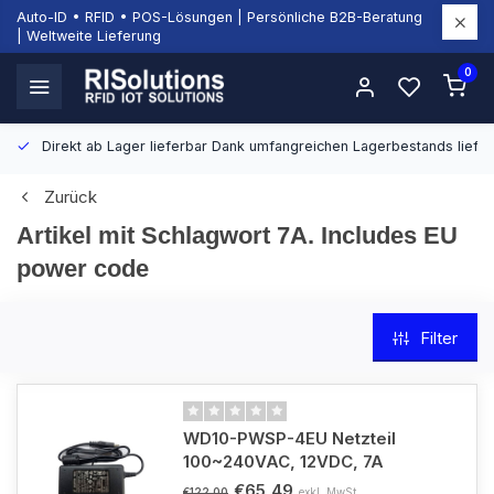
Auto-ID • RFID • POS-Lösungen | Persönliche B2B-Beratung
| Weltweite Lieferung
0
Direkt ab Lager lieferbar
Dank umfangreichen Lagerbestands liefern
Zurück
Artikel mit Schlagwort 7A. Includes EU
power code
Filter
WD10-PWSP-4EU Netzteil
100~240VAC, 12VDC, 7A
€65,49
exkl. MwSt.
€122,00