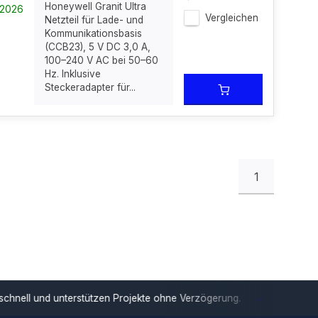
Honeywell Granit Ultra
-2026
Vergleichen
Netzteil für Lade- und
Kommunikationsbasis
(CCB23), 5 V DC 3,0 A,
100–240 V AC bei 50–60
Hz. Inklusive
Steckeradapter für...
1
tzen Projekte ohne Verzögerung.
Europäische Distribution
Mit u