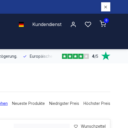
0
Kundendienst
4
/
5
Europäische Distribution
Mit unserer europaweiten Abdeckung bel
ehen
Neueste Produkte
Niedrigster Preis
Höchster Preis
Wunschzettel