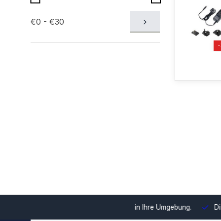
€0 - €30
swahl und Integration in Ihre Umgebung.
Direkt ab Lager lieferb