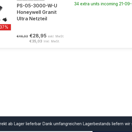
34 extra units incoming 21-09
PS-05-3000-W-U
Honeywell Granit
Ultra Netzteil
-37%
€28,95
€46,03
exkl. MwSt.
€35,03
Inkl. MwSt.
ar
Dank umfangreichen Lagerbestands liefern wir schnell und unterstü