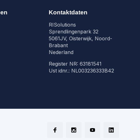
nen
Kontaktdaten
RISolutions
Sprendlingenpark 32
5061JV, Oisterwijk, Noord-
Brabant
Nederland
Register NR: 63181541
Ust idnr.: NL003236333B42