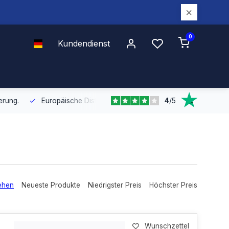
0
Kundendienst
4
/
5
Europäische Distribution
Mit unserer europaweiten Abdeckung bel
ehen
Neueste Produkte
Niedrigster Preis
Höchster Preis
Wunschzettel