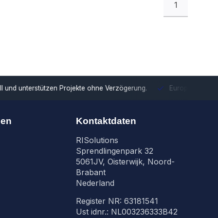
1
tzen Projekte ohne Verzögerung.
Europäische Distribution
Mit u
nen
Kontaktdaten
RISolutions
Sprendlingenpark 32
5061JV, Oisterwijk, Noord-
Brabant
Nederland
Register NR: 63181541
Ust idnr.: NL003236333B42