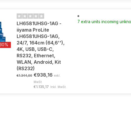
7 extra units incoming unkn
LH6581UHSG-1AG -
iiyama ProLite
LH6581UHSG-1AG,
24/7, 164cm (64,6''),
-30%
4K, USB, USB-C,
RS232, Ethernet,
WLAN, Android, Kit
(RS232)
€938,16
€1.344,00
exkl.
MwSt.
€1.135,17
Inkl. MwSt.