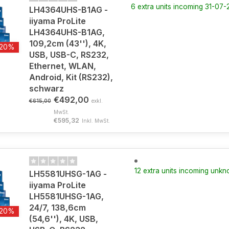
6 extra units incoming 31-07
LH4364UHS-B1AG -
iiyama ProLite
LH4364UHS-B1AG,
109,2cm (43''), 4K,
-20%
USB, USB-C, RS232,
Ethernet, WLAN,
Android, Kit (RS232),
schwarz
€492,00
€615,00
exkl.
MwSt.
€595,32
Inkl. MwSt.
12 extra units incoming unk
LH5581UHSG-1AG -
iiyama ProLite
LH5581UHSG-1AG,
24/7, 138,6cm
-20%
(54,6''), 4K, USB,