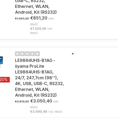
USB-C, RS232,
Ethernet, WLAN,
Android, Kit (RS232)
€851,20
€1.064,00
exkl.
MwSt.
€1.029,95
Inkl.
MwSt.
LE9864UHS-B1AG -
iiyama ProLite
LE9864UHS-B1AG,
24/7, 247,7cm (98''),
-20%
4K, USB, USB-C, RS232,
Ethernet, WLAN,
Android, Kit (RS232)
€3.050,40
€3.813,00
exkl.
MwSt.
€3.690,98
Inkl. MwSt.