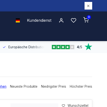
0
Kundendienst
4
/
5
Europäische Distribution
Mit unserer europaweiten Abdeckung bel
ehen
Neueste Produkte
Niedrigster Preis
Höchster Preis
Wunschzettel