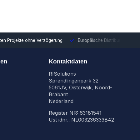
tzen Projekte ohne Verzögerung.
Europäische Distribution
Mit u
nen
Kontaktdaten
RISolutions
Sprendlingenpark 32
5061JV, Oisterwijk, Noord-
Brabant
Nederland
Register NR: 63181541
Ust idnr.: NL003236333B42