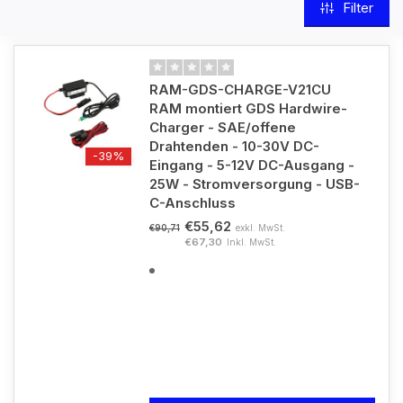
Filter
RAM-GDS-CHARGE-V21CU
RAM montiert GDS Hardwire-
Charger - SAE/offene
Drahtenden - 10-30V DC-
-39%
Eingang - 5-12V DC-Ausgang -
25W - Stromversorgung - USB-
C-Anschluss
€55,62
exkl. MwSt.
€90,71
€67,30
Inkl. MwSt.