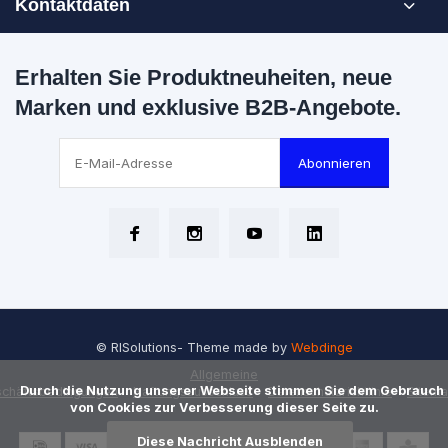
Kontaktdaten
Erhalten Sie Produktneuheiten, neue
Marken und exklusive B2B-Angebote.
Abonnieren
© RISolutions
- Theme made by
Webdinge
Allgemeine
      Durch die Nutzung unserer Webseite stimmen Sie dem Gebrauch 
chäftsbedingungen
Haftungsausschluss
Datenschutzrichtlinie
Sitem
von Cookies zur Verbesserung dieser Seite zu.

Diese Nachricht Ausblenden