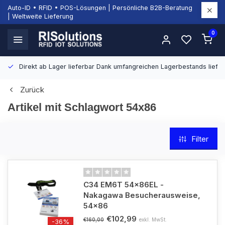
Auto-ID • RFID • POS-Lösungen | Persönliche B2B-Beratung
| Weltweite Lieferung
0
Direkt ab Lager lieferbar
Dank umfangreichen Lagerbestands liefern
Zurück
Artikel mit Schlagwort 54x86
Filter
C34 EM6T 54x86EL -
Nakagawa Besucherausweise,
54x86
€102,99
exkl. MwSt.
€160,00
-36%