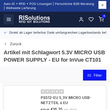
Auto-ID • RFID • POS-Lösungen | Persönliche B2B-Beratung
| Weltweite Lieferung
0
Direkt ab Lager lieferbar
Dank umfangreichen Lagerbestands liefern
Zurück
Artikel mit Schlagwort 5.3V MICRO USB
POWER SUPPLY - EU for InVue CT101
Filter
PS512-EU 5,3V MICRO USB-
NETZTEIL û EU
€16,35
exkl. MwSt.
€20,44