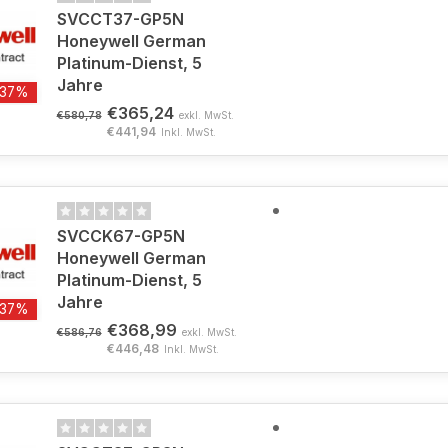
SVCCT37-GP5N
Honeywell German
Platinum-Dienst, 5
Jahre
-37%
€365,24
€580,78
exkl. MwSt.
€441,94
Inkl. MwSt.
SVCCK67-GP5N
Honeywell German
Platinum-Dienst, 5
Jahre
-37%
€368,99
€586,76
exkl. MwSt.
€446,48
Inkl. MwSt.