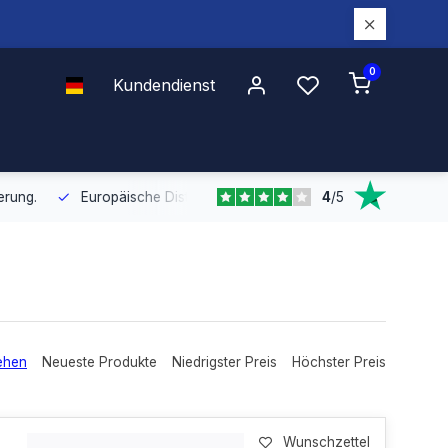
0
Kundendienst
4
/
5
Europäische Distribution
Mit unserer europaweiten Abdeckung bel
ehen
Neueste Produkte
Niedrigster Preis
Höchster Preis
Wunschzettel