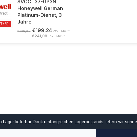
SVCCT37-GP3N
Honeywell German
Platinum-Dienst, 3
Jahre
-37%
€199,24
€316,82
exkl. MwSt.
€241,08
Inkl. MwSt.
ar
Dank umfangreichen Lagerbestands liefern wir schnell und unterstü