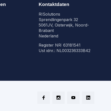
nen
Kontaktdaten
RISolutions
Sprendlingenpark 32
5061JV, Oisterwijk, Noord-
Brabant
Nederland
Register NR: 63181541
Ust idnr.: NL003236333B42