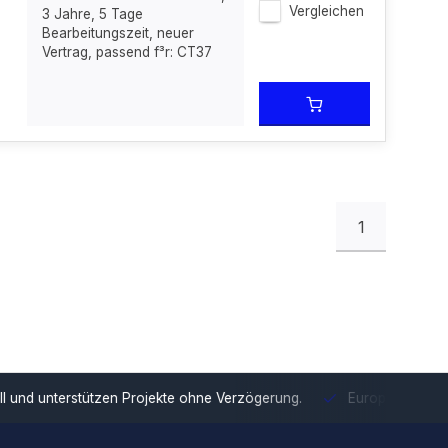
Vergleichen
3 Jahre, 5 Tage
Bearbeitungszeit, neuer
Vertrag, passend f³r: CT37
1
tzen Projekte ohne Verzögerung.
Europäische Distribution
Mit u