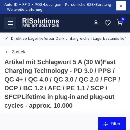
Auto-ID • RFID • POS-Lösungen | Persönliche B2B-Beratung
| Weltweite Lieferung
0
Direkt ab Lager lieferbar
Dank umfangreichen Lagerbestands liefern
Zurück
Artikel mit Schlagwort 5 A (30 W)Fast
Charging Technology - PD 3.0 / PPS /
QC 4+ / QC 4.0 / QC 3.0 / QC 2.0 / FCP /
DCP / BC 1.2 / AFC / PE 1.1 / SCP /
SFCPLifetime in plug-in and plug-out
cycles - approx. 10.000
Filter