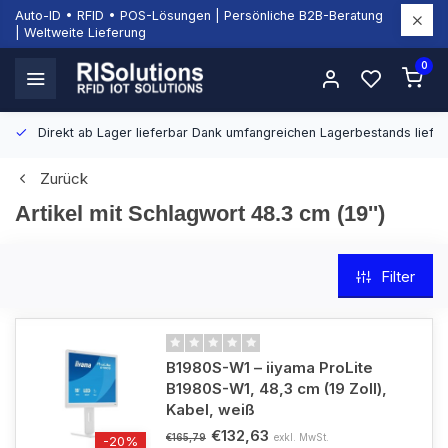
Auto-ID • RFID • POS-Lösungen | Persönliche B2B-Beratung
| Weltweite Lieferung
0
Direkt ab Lager lieferbar
Dank umfangreichen Lagerbestands liefern
Zurück
Artikel mit Schlagwort 48.3 cm (19'')
Filter
B1980S-W1 – iiyama ProLite
B1980S-W1, 48,3 cm (19 Zoll),
Kabel, weiß
€132,63
exkl. MwSt.
€165,79
-20%