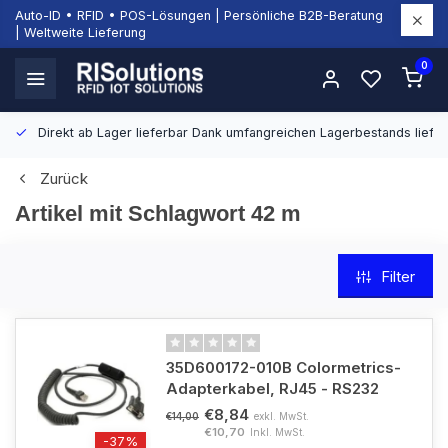
Auto-ID • RFID • POS-Lösungen | Persönliche B2B-Beratung
| Weltweite Lieferung
0
Direkt ab Lager lieferbar
Dank umfangreichen Lagerbestands liefern
Zurück
Artikel mit Schlagwort 42 m
Filter
35D600172-010B Colormetrics-
Adapterkabel, RJ45 - RS232
€8,84
exkl. MwSt.
€14,00
€10,70
Inkl. MwSt.
-37%