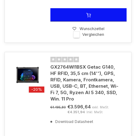
Wunschzettel
Vergleichen
GX2764WI1BSX Getac G140,
HF RFID, 35,5 cm (14''), GPS,
RFID, Kamera, Frontkamera,
USB, USB-C, BT, Ethernet, Wi-
-20%
Fi 7, 5G, Ryzen AI 5 340, SSD,
Win. 11 Pro
€3.596,64
exkl. MwSt.
€4.495,80
€4.351,94
Inkl. MwSt.
Download Datasheet