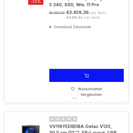
-20%
5 340, SSD, Win. 11 Pro
€3.459,36
exkl. MwSt.
€4.324,20
€4.185,82
Inkl. MwSt.
Download Datasheet
Wunschzettel
Vergleichen
VV116YEDBDBA Getac V120,
30,5 cm (12''), FR-Layout, USB,