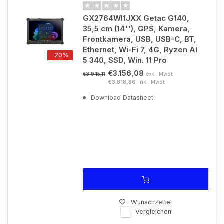
GX2764WI1JXX Getac G140,
35,5 cm (14''), GPS, Kamera,
Frontkamera, USB, USB-C, BT,
Ethernet, Wi-Fi 7, 4G, Ryzen AI
-20%
5 340, SSD, Win. 11 Pro
€3.156,08
exkl. MwSt.
€3.945,11
€3.818,86
Inkl. MwSt.
Download Datasheet
Wunschzettel
Vergleichen