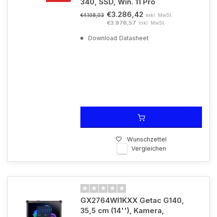
340, SSD, Win. 11 Pro
€3.286,42
exkl. MwSt.
€4.108,03
€3.976,57
Inkl. MwSt.
Download Datasheet
Wunschzettel
Vergleichen
GX2764WI1KXX Getac G140,
35,5 cm (14''), Kamera,