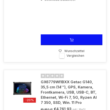
Wunschzettel
Vergleichen
GX6779WI1BXX Getac G140,
35,5 cm (14''), GPS, Kamera,
Frontkamera, USB, USB-C, BT,
Ethernet, Wi-Fi 7, 5G, Ryzen AI
-20%
7 350, SSD, Win. 11 Pro
€4.761,93
exkl. MwSt.
€5.952,41