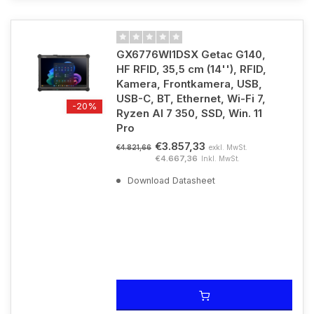
GX6776WI1DSX Getac G140,
HF RFID, 35,5 cm (14''), RFID,
Kamera, Frontkamera, USB,
USB-C, BT, Ethernet, Wi-Fi 7,
-20%
Ryzen AI 7 350, SSD, Win. 11
Pro
€3.857,33
exkl. MwSt.
€4.821,66
€4.667,36
Inkl. MwSt.
Download Datasheet