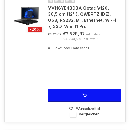
VV116YE4BDBA Getac V120,
30,5 cm (12''), QWERTZ (DE),
USB, RS232, BT, Ethernet, Wi-Fi
7, SSD, Win. 11 Pro
-20%
€3.528,87
exkl. MwSt.
€4.411,09
€4.269,94
Inkl. MwSt.
Download Datasheet
Wunschzettel
Vergleichen