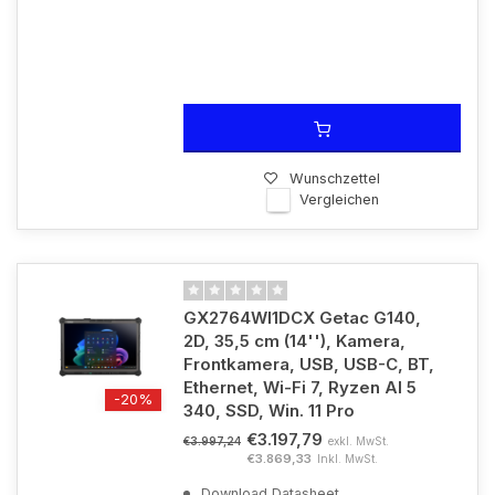
Wunschzettel
Vergleichen
GX2764WI1DCX Getac G140,
2D, 35,5 cm (14''), Kamera,
Frontkamera, USB, USB-C, BT,
Ethernet, Wi-Fi 7, Ryzen AI 5
-20%
340, SSD, Win. 11 Pro
€3.197,79
exkl. MwSt.
€3.997,24
€3.869,33
Inkl. MwSt.
Download Datasheet