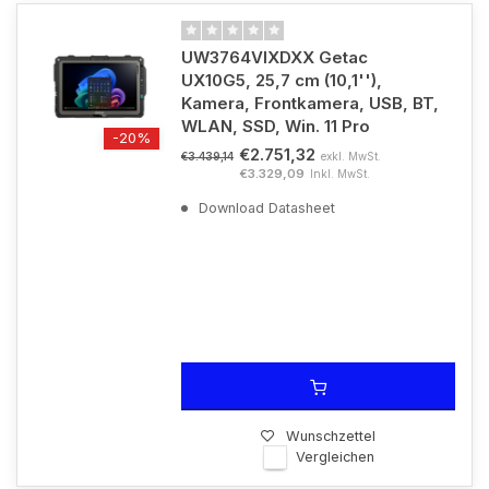
UW3764VIXDXX Getac
UX10G5, 25,7 cm (10,1''),
Kamera, Frontkamera, USB, BT,
WLAN, SSD, Win. 11 Pro
-20%
€2.751,32
exkl. MwSt.
€3.439,14
€3.329,09
Inkl. MwSt.
Download Datasheet
Wunschzettel
Vergleichen