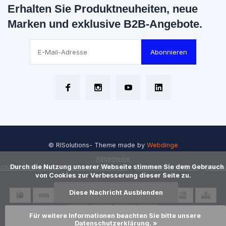
Erhalten Sie Produktneuheiten, neue
Marken und exklusive B2B-Angebote.
Abonnieren
© RISolutions
- Theme made by
Webdinge
Allgemeine
      Durch die Nutzung unserer Webseite stimmen Sie dem Gebrauch 
chäftsbedingungen
Haftungsausschluss
Datenschutzrichtlinie
Sitem
von Cookies zur Verbesserung dieser Seite zu.

Diese Nachricht Ausblenden
Für weitere Informationen beachten Sie bitte unsere 
Datenschutzerklärung. »