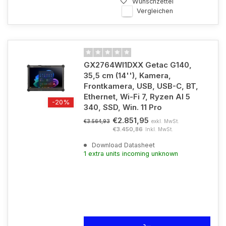
Wunschzettel
Vergleichen
GX2764WI1DXX Getac G140,
35,5 cm (14''), Kamera,
Frontkamera, USB, USB-C, BT,
Ethernet, Wi-Fi 7, Ryzen AI 5
-20%
340, SSD, Win. 11 Pro
€2.851,95
exkl. MwSt.
€3.564,93
€3.450,86
Inkl. MwSt.
Download Datasheet
1 extra units incoming unknown