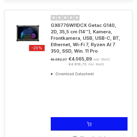
GX6776WI1DCX Getac G140,
2D, 35,5 cm (14''), Kamera,
Frontkamera, USB, USB-C, BT,
Ethernet, Wi-Fi 7, Ryzen AI 7
-20%
350, SSD, Win. 11 Pro
€4.065,89
exkl. MwSt.
€5.082,37
€4.919,73
Inkl. MwSt.
Download Datasheet