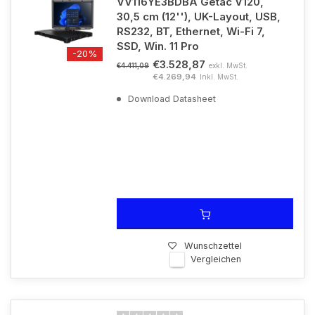
VV116YE3BDBA Getac V120,
30,5 cm (12''), UK-Layout, USB,
RS232, BT, Ethernet, Wi-Fi 7,
SSD, Win. 11 Pro
-20%
€3.528,87
exkl. MwSt.
€4.411,09
€4.269,94
Inkl. MwSt.
Download Datasheet
Wunschzettel
Vergleichen