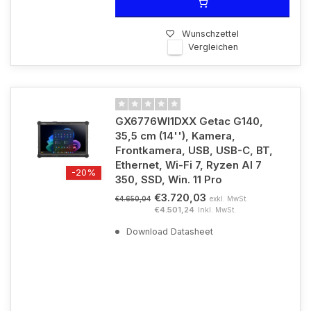
Wunschzettel
Vergleichen
GX6776WI1DXX Getac G140,
35,5 cm (14''), Kamera,
Frontkamera, USB, USB-C, BT,
Ethernet, Wi-Fi 7, Ryzen AI 7
-20%
350, SSD, Win. 11 Pro
€3.720,03
exkl. MwSt.
€4.650,04
€4.501,24
Inkl. MwSt.
Download Datasheet