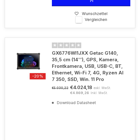
Wunschzettel
Vergleichen
GX6776WI1JXX Getac G140,
35,5 cm (14''), GPS, Kamera,
Frontkamera, USB, USB-C, BT,
Ethernet, Wi-Fi 7, 4G, Ryzen AI
-20%
7 350, SSD, Win. 11 Pro
€4.024,18
exkl. MwSt.
€5.030,22
€4.869,26
Inkl. MwSt.
Download Datasheet