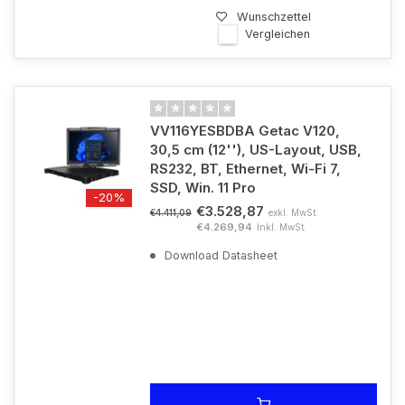
Wunschzettel
Vergleichen
VV116YESBDBA Getac V120,
30,5 cm (12''), US-Layout, USB,
RS232, BT, Ethernet, Wi-Fi 7,
SSD, Win. 11 Pro
-20%
€3.528,87
exkl. MwSt.
€4.411,09
€4.269,94
Inkl. MwSt.
Download Datasheet