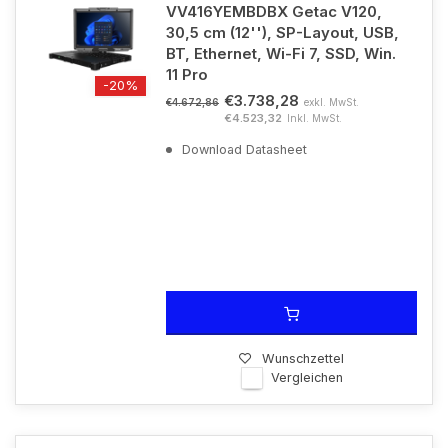
VV416YEMBDBX Getac V120,
30,5 cm (12''), SP-Layout, USB,
BT, Ethernet, Wi-Fi 7, SSD, Win.
11 Pro
-20%
€3.738,28
exkl. MwSt.
€4.672,86
€4.523,32
Inkl. MwSt.
Download Datasheet
Wunschzettel
Vergleichen