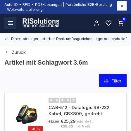
Auto-ID • RFID • POS-Lösungen | Persönliche B2B-Beratung
| Weltweite Lieferung
0
Direkt ab Lager lieferbar
Dank umfangreichen Lagerbestands liefern
Zurück
Artikel mit Schlagwort 3.6m
Filter
CAB-512 - Datalogic RS-232
Kabel, CBX800, gedreht
€25,29
exkl. MwSt.
€42,00
€30,60
Inkl. MwSt.
-40%