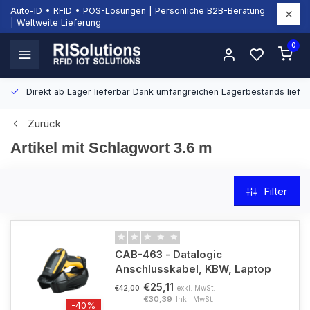
Auto-ID • RFID • POS-Lösungen | Persönliche B2B-Beratung
| Weltweite Lieferung
0
Direkt ab Lager lieferbar
Dank umfangreichen Lagerbestands liefern
Zurück
Artikel mit Schlagwort 3.6 m
Filter
CAB-463 - Datalogic
Anschlusskabel, KBW, Laptop
€25,11
exkl. MwSt.
€42,00
€30,39
Inkl. MwSt.
-40%