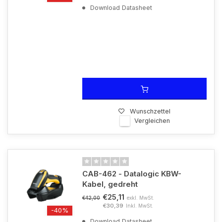
Download Datasheet
Wunschzettel
Vergleichen
CAB-462 - Datalogic KBW-
Kabel, gedreht
€25,11
exkl. MwSt.
€42,00
€30,39
Inkl. MwSt.
-40%
Download Datasheet