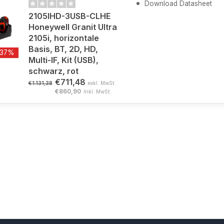
Download Datasheet
2105IHD-3USB-CLHE
Honeywell Granit Ultra
2105i, horizontale
Basis, BT, 2D, HD,
-37%
Multi-IF, Kit (USB),
schwarz, rot
€711,48
€1.131,38
exkl. MwSt.
€860,90
Inkl. MwSt.