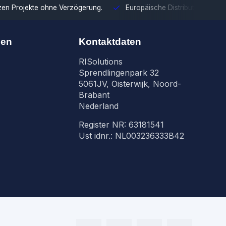
tzen Projekte ohne Verzögerung.
Europäische Distribution
Mit u
nen
Kontaktdaten
RISolutions
Sprendlingenpark 32
5061JV, Oisterwijk, Noord-
Brabant
Nederland
Register NR: 63181541
Ust idnr.: NL003236333B42