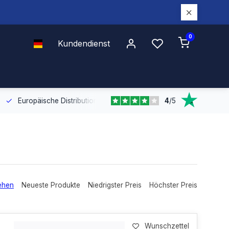
0
Kundendienst
4
/
5
Europäische Distribution
Mit unserer europaweiten Abdeckung bel
ehen
Neueste Produkte
Niedrigster Preis
Höchster Preis
Wunschzettel