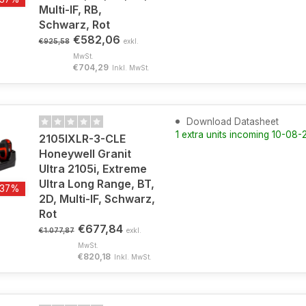
Multi-IF, RB,
Schwarz, Rot
€582,06
€925,58
exkl.
MwSt.
€704,29
Inkl. MwSt.
Download Datasheet
1 extra units incoming 10-08
2105IXLR-3-CLE
Honeywell Granit
Ultra 2105i, Extreme
Ultra Long Range, BT,
-37%
2D, Multi-IF, Schwarz,
Rot
€677,84
€1.077,87
exkl.
MwSt.
€820,18
Inkl. MwSt.