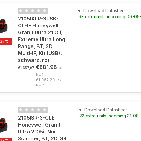
Download Datasheet
97 extra units incoming 09-0
2105IXLR-3USB-
CLHE Honeywell
Granit Ultra 2105i,
Extreme Ultra Long
-35%
Range, BT, 2D,
Multi-IF, Kit (USB),
schwarz, rot
€881,98
€1.357,97
exkl.
MwSt.
€1.067,20
Inkl.
MwSt.
Download Datasheet
22 extra units incoming 31-08
2105ISR-3-CLE
Honeywell Granit
Ultra 2105i, Nur
Scanner, BT, 2D, SR,
-37%