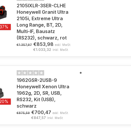
2105IXLR-3SER-CLHE
Honeywell Granit Ultra
2105i, Extreme Ultra
Long Range, BT, 2D,
-37%
Multi-IF, Bausatz
(RS232), schwarz, rot
€853,98
€1.357,97
exkl. MwSt.
€1.033,32
Inkl. MwSt.
1962GSR-2USB-9
Honeywell Xenon Ultra
1962g, 2D, SR, USB,
RS232, Kit (USB),
-20%
schwarz
€700,47
€875,59
exkl. MwSt.
€847,57
Inkl. MwSt.