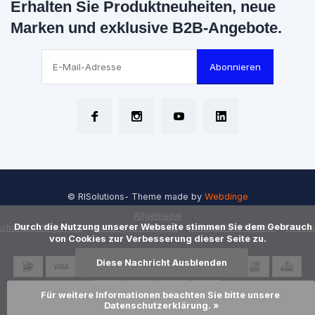
Erhalten Sie Produktneuheiten, neue
Marken und exklusive B2B-Angebote.
Abonnieren
© RISolutions
- Theme made by
Webdinge
Allgemeine
      Durch die Nutzung unserer Webseite stimmen Sie dem Gebrauch 
chäftsbedingungen
Haftungsausschluss
Datenschutzrichtlinie
Sitem
von Cookies zur Verbesserung dieser Seite zu.

Diese Nachricht Ausblenden
Für weitere Informationen beachten Sie bitte unsere 
Datenschutzerklärung. »