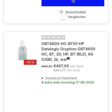
Wunschzettel
Vergleichen
GBT4600-HC-BTK1-HP
Datalogic Gryphon GBT4600
HC, BT, 2D, HP, BT (BLE), Kit
(USB), Qi, wei▀
-50%
€497,00
exkl. MwSt.
€994,00
€601,37
Inkl. MwSt.
Download Datasheet
8 extra units incoming 17-08-2026