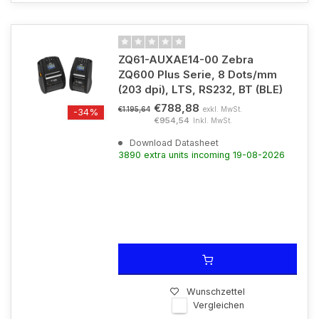
ZQ61-AUXAE14-00 Zebra
ZQ600 Plus Serie, 8 Dots/mm
(203 dpi), LTS, RS232, BT (BLE)
€788,88
exkl. MwSt.
€1.195,64
-34%
€954,54
Inkl. MwSt.
Download Datasheet
3890 extra units incoming 19-08-2026
Wunschzettel
Vergleichen