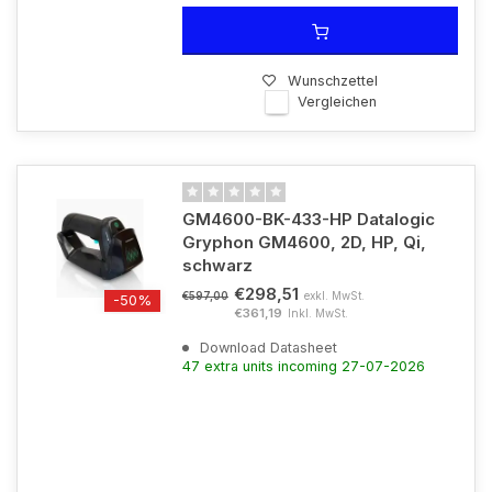
Wunschzettel
Vergleichen
GM4600-BK-433-HP Datalogic
Gryphon GM4600, 2D, HP, Qi,
schwarz
€298,51
exkl. MwSt.
€597,00
-50%
€361,19
Inkl. MwSt.
Download Datasheet
47 extra units incoming 27-07-2026