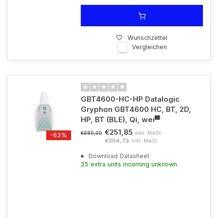
Wunschzettel
Vergleichen
GBT4600-HC-HP Datalogic
Gryphon GBT4600 HC, BT, 2D,
HP, BT (BLE), Qi, wei▀
€251,85
exkl. MwSt.
€680,00
-63%
€304,73
Inkl. MwSt.
Download Datasheet
25 extra units incoming unknown