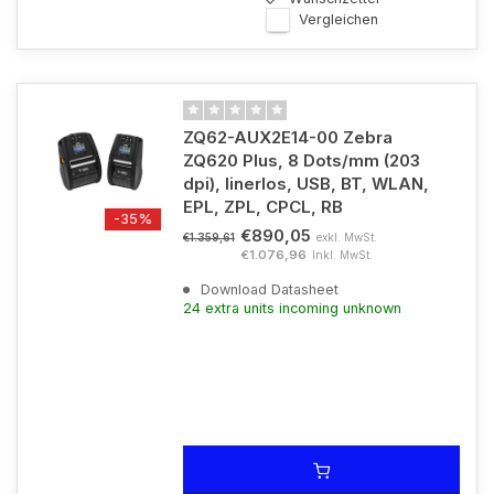
Vergleichen
ZQ62-AUX2E14-00 Zebra
ZQ620 Plus, 8 Dots/mm (203
dpi), linerlos, USB, BT, WLAN,
EPL, ZPL, CPCL, RB
-35%
€890,05
exkl. MwSt.
€1.359,61
€1.076,96
Inkl. MwSt.
Download Datasheet
24 extra units incoming unknown