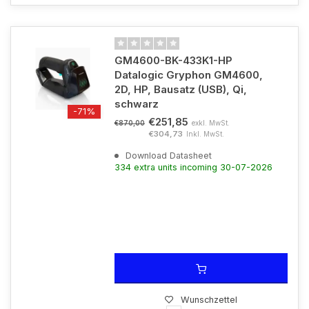
GM4600-BK-433K1-HP
Datalogic Gryphon GM4600,
2D, HP, Bausatz (USB), Qi,
schwarz
-71%
€251,85
exkl. MwSt.
€870,00
€304,73
Inkl. MwSt.
Download Datasheet
334 extra units incoming 30-07-2026
Wunschzettel