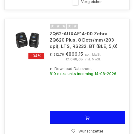
Vergleichen
ZQ62-AUXAE14-00 Zebra
ZQ620 Plus, 8 Dots/mm (203
dpi), LTS, RS232, BT (BLE, 5,0)
€866,15
exkl. MwSt.
€1.312,76
-34%
€1.048,05
Inkl. MwSt.
Download Datasheet
810 extra units incoming 14-08-2026
Wunschzettel