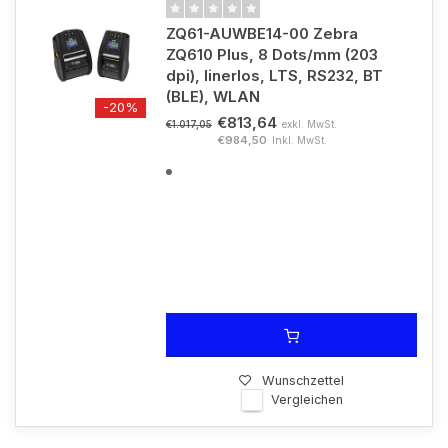
ZQ61-AUWBE14-00 Zebra
ZQ610 Plus, 8 Dots/mm (203
dpi), linerlos, LTS, RS232, BT
(BLE), WLAN
-20%
€813,64
exkl. MwSt.
€1.017,05
€984,50
Inkl. MwSt.
Wunschzettel
Vergleichen