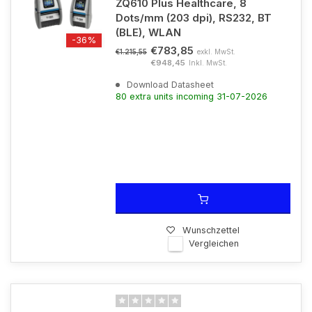
ZQ610 Plus Healthcare, 8
Dots/mm (203 dpi), RS232, BT
(BLE), WLAN
-36%
€783,85
exkl. MwSt.
€1.215,55
€948,45
Inkl. MwSt.
Download Datasheet
80 extra units incoming 31-07-2026
Wunschzettel
Vergleichen