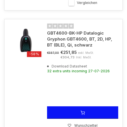
Vergleichen
GBT4600-BK-HP Datalogic
Gryphon GBT4600, BT, 2D, HP,
BT (BLE), Qi, schwarz
€251,85
exkl. MwSt.
€597,00
-58%
€304,73
Inkl. MwSt.
Download Datasheet
32 extra units incoming 27-07-2026
Wunschzettel