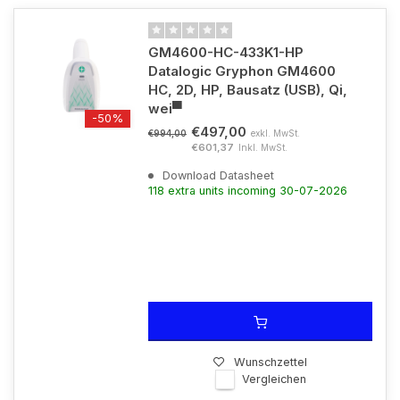
GM4600-HC-433K1-HP
Datalogic Gryphon GM4600
HC, 2D, HP, Bausatz (USB), Qi,
wei▀
-50%
€497,00
exkl. MwSt.
€994,00
€601,37
Inkl. MwSt.
Download Datasheet
118 extra units incoming 30-07-2026
Wunschzettel
Vergleichen