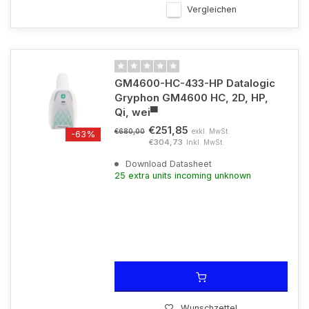
Vergleichen
GM4600-HC-433-HP Datalogic
Gryphon GM4600 HC, 2D, HP,
Qi, wei▀
€251,85
exkl. MwSt.
€680,00
-63%
€304,73
Inkl. MwSt.
Download Datasheet
25 extra units incoming unknown
Wunschzettel