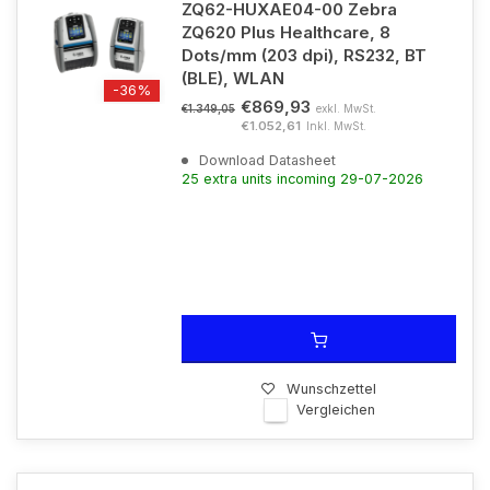
ZQ62-HUXAE04-00 Zebra
ZQ620 Plus Healthcare, 8
Dots/mm (203 dpi), RS232, BT
(BLE), WLAN
-36%
€869,93
exkl. MwSt.
€1.349,05
€1.052,61
Inkl. MwSt.
Download Datasheet
25 extra units incoming 29-07-2026
Wunschzettel
Vergleichen