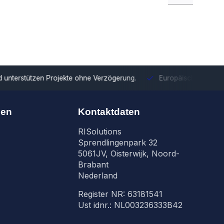
tzen Projekte ohne Verzögerung.
Europäische Distribution
Mit u
nen
Kontaktdaten
RISolutions
Sprendlingenpark 32
5061JV, Oisterwijk, Noord-
Brabant
Nederland
Register NR: 63181541
Ust idnr.: NL003236333B42