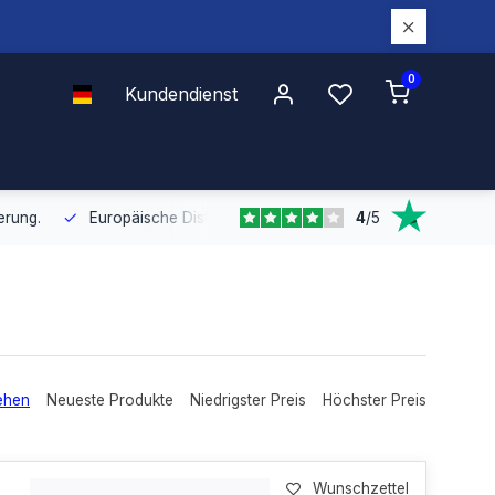
0
Kundendienst
4
/
5
Europäische Distribution
Mit unserer europaweiten Abdeckung bel
ehen
Neueste Produkte
Niedrigster Preis
Höchster Preis
Wunschzettel