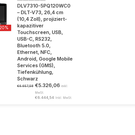
DLV7310-5PQ120WC0
– DLT-V73, 26,4 cm
(10,4 Zoll), projiziert-
kapazitiver
-20%
Touchscreen, USB,
USB-C, RS232,
Bluetooth 5.0,
Ethernet, NFC,
Android, Google Mobile
Services (GMS),
Tiefenkühlung,
Schwarz
€5.326,06
€6.657,58
exkl.
MwSt.
€6.444,54
Inkl. MwSt.