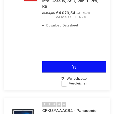
Intel Core i5, SSD, Win. 11 Pro,
RB
€4.079,54
exkl. MwSt.
€5.129,00
€4.936,24
Inkl. MwSt.
Download Datasheet
Wunschzettel
Vergleichen
CF-33YAAACB4 - Panasonic