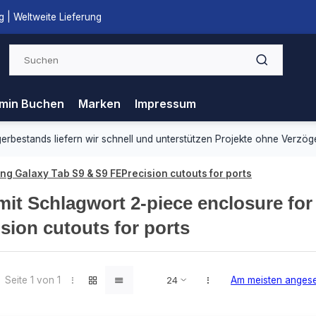
 | Weltweite Lieferung
min Buchen
Marken
Impressum
ds liefern wir schnell und unterstützen Projekte ohne Verzögerung.
g Galaxy Tab S9 & S9 FEPrecision cutouts for ports
 mit Schlagwort 2-piece enclosure f
sion cutouts for ports
Seite 1 von 1
Am meisten anges