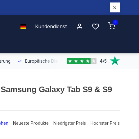
0
Kundendienst
4
/
5
Europäische Distribution
Mit unserer europaweiten Abdeckung bel
or Samsung Galaxy Tab S9 & S9
ehen
Neueste Produkte
Niedrigster Preis
Höchster Preis