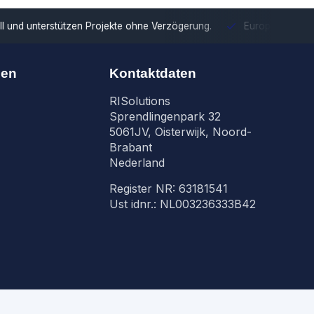
tzen Projekte ohne Verzögerung.
Europäische Distribution
Mit u
nen
Kontaktdaten
RISolutions
Sprendlingenpark 32
5061JV, Oisterwijk, Noord-
Brabant
Nederland
Register NR: 63181541
Ust idnr.: NL003236333B42