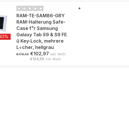
RAM-TE-SAM86-GRY
RAM-Halterung Safe-
Case f³r Samsung
Galaxy Tab S9 & S9 FE
-43%
û Key-Lock, mehrere
L÷cher, hellgrau
€102,97
€179,46
exkl. MwSt.
€124,59
Inkl. MwSt.