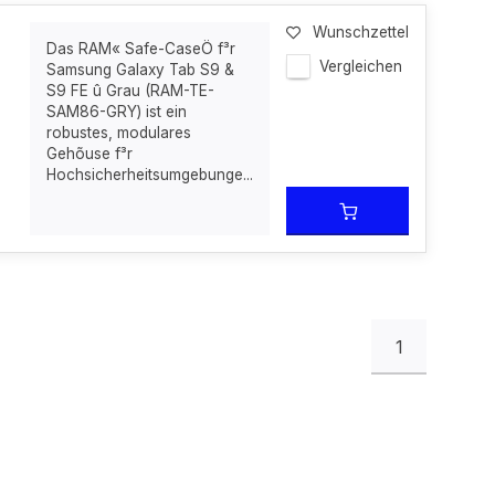
Wunschzettel
Das RAM« Safe-CaseÖ f³r
Vergleichen
Samsung Galaxy Tab S9 &
S9 FE û Grau (RAM-TE-
SAM86-GRY) ist ein
robustes, modulares
Gehõuse f³r
Hochsicherheitsumgebunge...
1