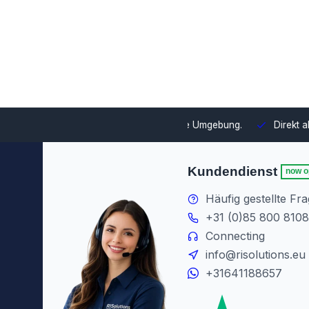
swahl und Integration in Ihre Umgebung.
Direkt ab Lager lieferb
Kundendienst
now o
Häufig gestellte Fr
+31 (0)85 800 8108
Connecting
info@risolutions.eu
+31641188657