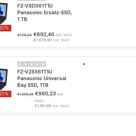
FZ-VSD561T1U
Panasonic Ersatz-SSD,
1 TB
-20%
€892,40
€1.115,50
exkl. MwSt.
€1.079,80
Inkl. MwSt.
FZ-V2S561T1U
Panasonic Universal
Bay SSD, 1TB
€960,23
-20%
€1.200,29
exkl.
MwSt.
€1.161,88
Inkl. MwSt.