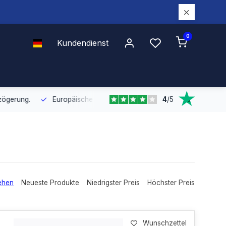
0
Kundendienst
4
/
5
Europäische Distribution
Mit unserer europaweiten Abdeckung bel
ehen
Neueste Produkte
Niedrigster Preis
Höchster Preis
Wunschzettel