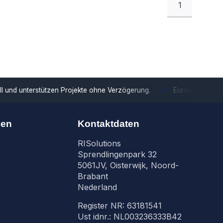
1
tzen Projekte ohne Verzögerung.
Europäische Distribution
Mit u
nen
Kontaktdaten
RISolutions
Sprendlingenpark 32
5061JV, Oisterwijk, Noord-
Brabant
Nederland
Register NR: 63181541
Ust idnr.: NL003236333B42