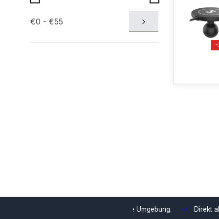
€0 - €55
swahl und Integration in Ihre Umgebung.
Direkt ab Lager lieferb