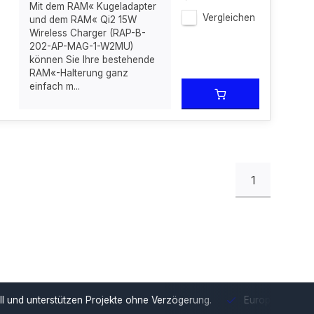
Mit dem RAM« Kugeladapter
Vergleichen
und dem RAM« Qi2 15W
Wireless Charger (RAP-B-
202-AP-MAG-1-W2MU)
können Sie Ihre bestehende
RAM«-Halterung ganz
einfach m...
1
tzen Projekte ohne Verzögerung.
Europäische Distribution
Mit u