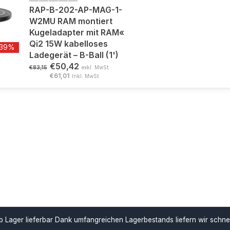
RAP-B-202-AP-MAG-1-
W2MU RAM montiert
Kugeladapter mit RAM«
Qi2 15W kabelloses
-39%
Ladegerät – B-Ball (1')
€50,42
€83,15
exkl. MwSt.
€61,01
Inkl. MwSt.
ar
Dank umfangreichen Lagerbestands liefern wir schnell und unterstü