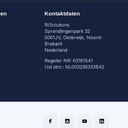
nen
Kontaktdaten
RISolutions
Sprendlingenpark 32
5061JV, Oisterwijk, Noord-
Brabant
Nederland
Register NR: 63181541
Ust idnr.: NL003236333B42