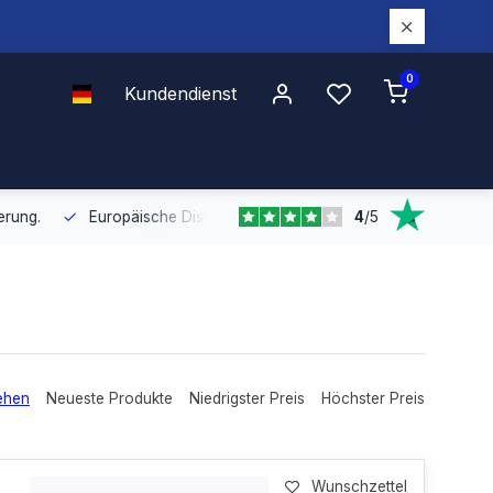
0
Kundendienst
4
/
5
Europäische Distribution
Mit unserer europaweiten Abdeckung bel
ehen
Neueste Produkte
Niedrigster Preis
Höchster Preis
Wunschzettel