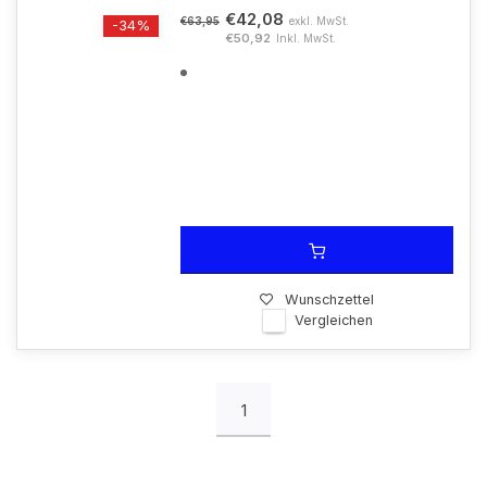
€42,08
exkl. MwSt.
€63,95
-34%
€50,92
Inkl. MwSt.
Wunschzettel
Vergleichen
1