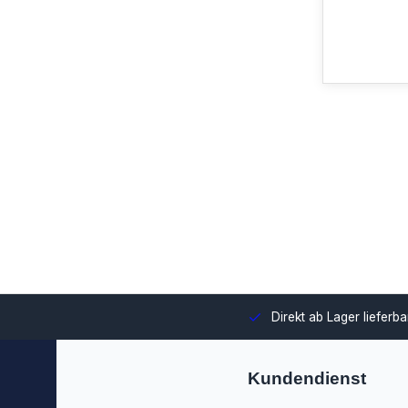
swahl und Integration in Ihre Umgebung.
Direkt ab Lager lieferb
Kundendienst