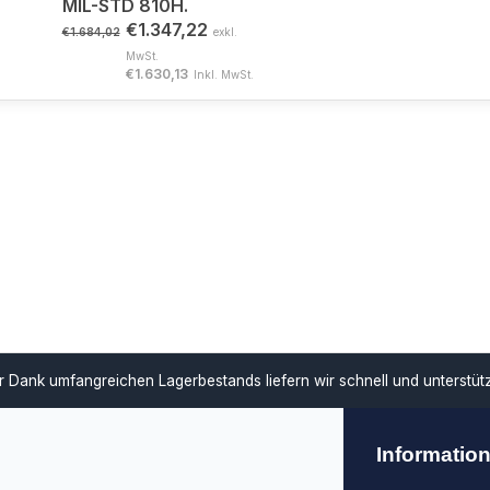
MIL-STD 810H.
€1.347,22
€1.684,02
exkl.
MwSt.
€1.630,13
Inkl. MwSt.
ar
Dank umfangreichen Lagerbestands liefern wir schnell und unterstü
Informatio