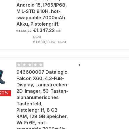
Android 15, IP65/IP68,
MIL-STD 810H, hot-
swappable 7000mAh
Akku, Pistolengriff.
€1.347,22
€1.684,02
exkl.
MwSt.
€1.630,13
Inkl. MwSt.
946600007 Datalogic
Falcon X60, 4,3-Fuß-
Display, Langstrecken-
2D-Imager, 53-Tasten-
-20%
alphanumerisches
Tastenfeld,
Pistolengriff, 8 GB
RAM, 128 GB Speicher,
Wi-Fi 6E, hot-