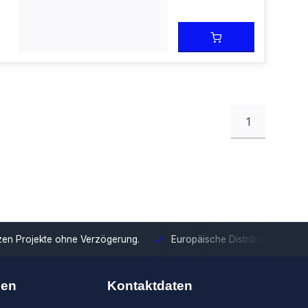
1
tzen Projekte ohne Verzögerung.
Europäische Distribution
Mit u
nen
Kontaktdaten