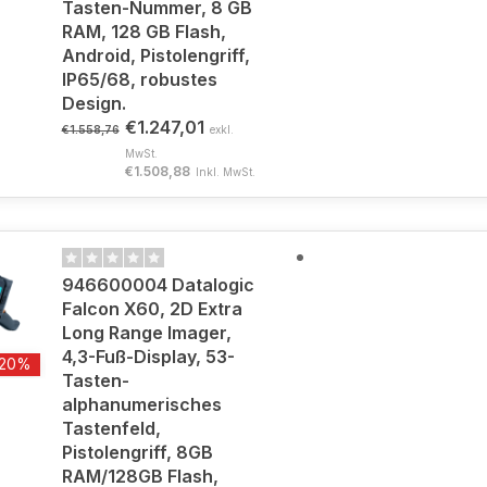
Tasten-Nummer, 8 GB
RAM, 128 GB Flash,
Android, Pistolengriff,
IP65/68, robustes
Design.
€1.247,01
€1.558,76
exkl.
MwSt.
€1.508,88
Inkl. MwSt.
946600004 Datalogic
Falcon X60, 2D Extra
Long Range Imager,
4,3-Fuß-Display, 53-
-20%
Tasten-
alphanumerisches
Tastenfeld,
Pistolengriff, 8GB
RAM/128GB Flash,