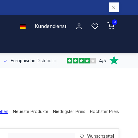
0
Kundendienst
4
/
5
Europäische Distribution
Mit unserer europaweiten Abdeckung bel
ehen
Neueste Produkte
Niedrigster Preis
Höchster Preis
Wunschzettel