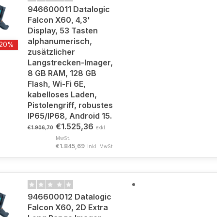
946600011 Datalogic
Falcon X60, 4,3'
Display, 53 Tasten
alphanumerisch,
-20%
zusätzlicher
Langstrecken-Imager,
8 GB RAM, 128 GB
Flash, Wi-Fi 6E,
kabelloses Laden,
Pistolengriff, robustes
IP65/IP68, Android 15.
€1.525,36
€1.906,70
exkl.
MwSt.
€1.845,69
Inkl. MwSt.
946600012 Datalogic
Falcon X60, 2D Extra