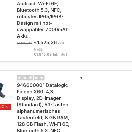
Android, Wi-Fi 6E,
Bluetooth 5.3, NFC,
robustes IP65/IP68-
Design mit hot-
swappabler 7000mAh
Akku.
€1.525,36
€1.906,70
exkl.
MwSt.
€1.845,69
Inkl. MwSt.
946600001 Datalogic
Falcon X60, 4,3'
Display, 2D-Imager
(Standard), 53-Tasten
-20%
alphanumerisches
Tastenfeld, 8 GB RAM,
128 GB Flash, Wi-Fi 6E,
Bluetooth 5.3, NFC,