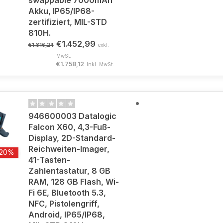
swappable 7000mAh
Akku, IP65/IP68-
zertifiziert, MIL-STD
810H.
€1.452,99
€1.816,24
exkl.
MwSt.
€1.758,12
Inkl. MwSt.
946600003 Datalogic
Falcon X60, 4,3-Fuß-
Display, 2D-Standard-
Reichweiten-Imager,
-20%
41-Tasten-
Zahlentastatur, 8 GB
RAM, 128 GB Flash, Wi-
Fi 6E, Bluetooth 5.3,
NFC, Pistolengriff,
Android, IP65/IP68,