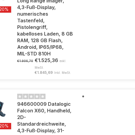
Long Range Imager,
4,3-Fuß-Display,
-20%
numerisches
Tastenfeld,
Pistolengriff,
kabelloses Laden, 8 GB
RAM, 128 GB Flash,
Android, IP65/IP68,
MIL-STD 810H
€1.525,36
€1.906,70
exkl.
MwSt.
€1.845,69
Inkl. MwSt.
946600009 Datalogic
Falcon X60, Handheld,
2D-
Standardreichweite,
-20%
4,3-Fuß-Display, 31-