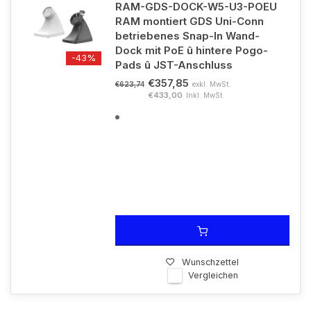
RAM-GDS-DOCK-W5-U3-POEU
RAM montiert GDS Uni-Conn
betriebenes Snap-In Wand-
Dock mit PoE û hintere Pogo-
-43%
Pads û JST-Anschluss
€357,85
exkl. MwSt.
€623,74
€433,00
Inkl. MwSt.
Wunschzettel
Vergleichen