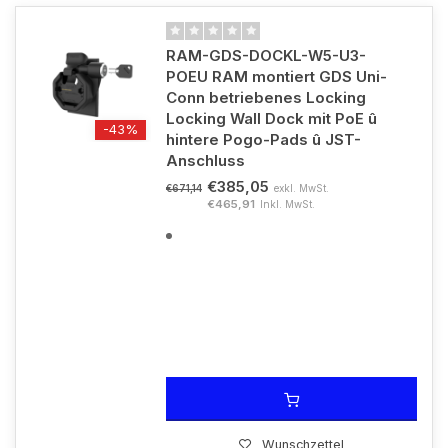
RAM-GDS-DOCKL-W5-U3-
POEU RAM montiert GDS Uni-
Conn betriebenes Locking
Locking Wall Dock mit PoE û
-43%
hintere Pogo-Pads û JST-
Anschluss
€385,05
exkl. MwSt.
€671,14
€465,91
Inkl. MwSt.
Wunschzettel