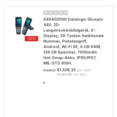
946400006 Datalogic Skorpio
X40, 2D-
Langstreckenbildgerät, 4'-
Display, 39-Tasten-funktionale
-20%
Nummer, Pistolengriff,
Android, Wi-Fi 6E, 6 GB RAM,
128 GB Speicher, 7000mAh
Hot-Swap-Akku, IP65/IP67,
MIL-STD 810H.
€1.308,25
exkl. MwSt.
€1.635,31
€1.582,98
Inkl. MwSt.