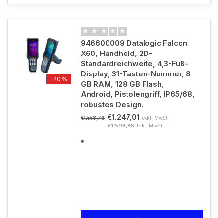
946600009 Datalogic Falcon
X60, Handheld, 2D-
Standardreichweite, 4,3-Fuß-
Display, 31-Tasten-Nummer, 8
-20%
GB RAM, 128 GB Flash,
Android, Pistolengriff, IP65/68,
robustes Design.
€1.247,01
exkl. MwSt.
€1.558,76
€1.508,88
Inkl. MwSt.