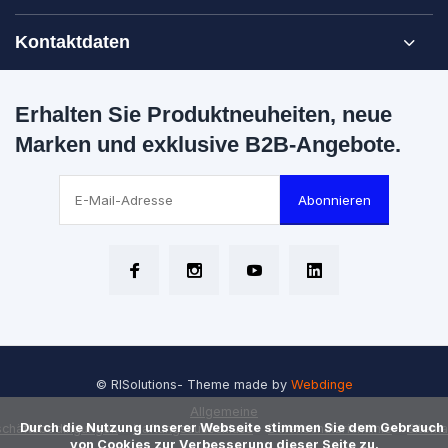
Kontaktdaten
Erhalten Sie Produktneuheiten, neue
Marken und exklusive B2B-Angebote.
Abonnieren
© RISolutions
- Theme made by
Webdinge
Allgemeine
      Durch die Nutzung unserer Webseite stimmen Sie dem Gebrauch 
chäftsbedingungen
Haftungsausschluss
Datenschutzrichtlinie
Sitem
von Cookies zur Verbesserung dieser Seite zu.
