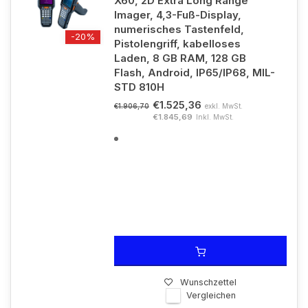
X60, 2D Extra Long Range
Imager, 4,3-Fuß-Display,
numerisches Tastenfeld,
-20%
Pistolengriff, kabelloses
Laden, 8 GB RAM, 128 GB
Flash, Android, IP65/IP68, MIL-
STD 810H
€1.525,36
exkl. MwSt.
€1.906,70
€1.845,69
Inkl. MwSt.
Wunschzettel
Vergleichen