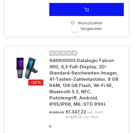
Wunschzettel
Vergleichen
946600003 Datalogic Falcon
X60, 4,3-Fuß-Display, 2D-
Standard-Reichweiten-Imager,
41-Tasten-Zahlentastatur, 8 GB
-20%
RAM, 128 GB Flash, Wi-Fi 6E,
Bluetooth 5.3, NFC,
Pistolengriff, Android,
IP65/IP68, MIL-STD 810H.
€1.347,22
exkl. MwSt.
€1.684,02
€1.630,13
Inkl. MwSt.