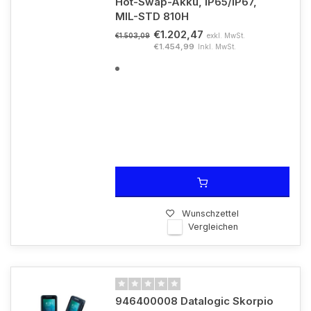
Hot-Swap-Akku, IP65/IP67,
MIL-STD 810H
€1.202,47
exkl. MwSt.
€1.503,09
€1.454,99
Inkl. MwSt.
Wunschzettel
Vergleichen
946400008 Datalogic Skorpio