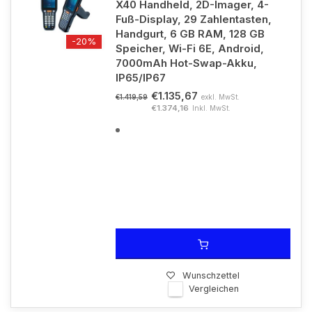
X40 Handheld, 2D-Imager, 4-
Fuß-Display, 29 Zahlentasten,
Handgurt, 6 GB RAM, 128 GB
-20%
Speicher, Wi-Fi 6E, Android,
7000mAh Hot-Swap-Akku,
IP65/IP67
€1.135,67
exkl. MwSt.
€1.419,59
€1.374,16
Inkl. MwSt.
Wunschzettel
Vergleichen