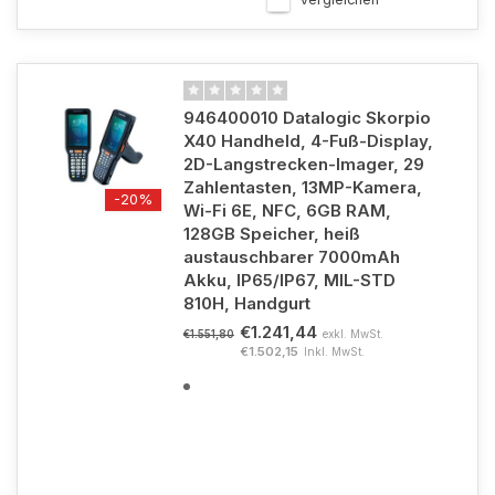
946400010 Datalogic Skorpio
X40 Handheld, 4-Fuß-Display,
2D-Langstrecken-Imager, 29
Zahlentasten, 13MP-Kamera,
-20%
Wi-Fi 6E, NFC, 6GB RAM,
128GB Speicher, heiß
austauschbarer 7000mAh
Akku, IP65/IP67, MIL-STD
810H, Handgurt
€1.241,44
exkl. MwSt.
€1.551,80
€1.502,15
Inkl. MwSt.