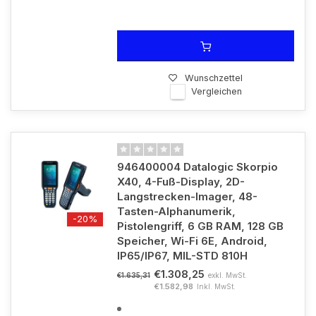
Wunschzettel
Vergleichen
946400004 Datalogic Skorpio
X40, 4-Fuß-Display, 2D-
Langstrecken-Imager, 48-
Tasten-Alphanumerik,
-20%
Pistolengriff, 6 GB RAM, 128 GB
Speicher, Wi-Fi 6E, Android,
IP65/IP67, MIL-STD 810H
€1.308,25
exkl. MwSt.
€1.635,31
€1.582,98
Inkl. MwSt.