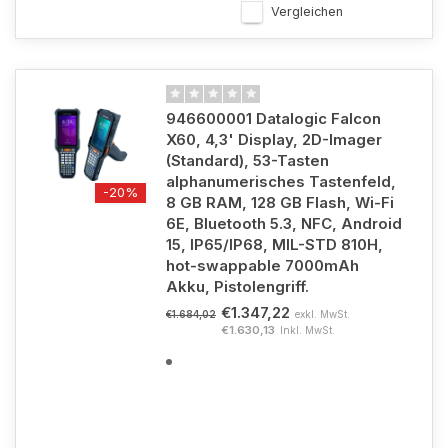
Vergleichen
946600001 Datalogic Falcon
X60, 4,3' Display, 2D-Imager
(Standard), 53-Tasten
alphanumerisches Tastenfeld,
-20%
8 GB RAM, 128 GB Flash, Wi-Fi
6E, Bluetooth 5.3, NFC, Android
15, IP65/IP68, MIL-STD 810H,
hot-swappable 7000mAh
Akku, Pistolengriff.
€1.347,22
exkl. MwSt.
€1.684,02
€1.630,13
Inkl. MwSt.