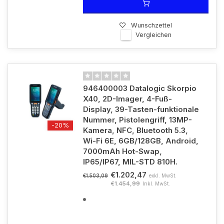
Wunschzettel
Vergleichen
946400003 Datalogic Skorpio
X40, 2D-Imager, 4-Fuß-
Display, 39-Tasten-funktionale
Nummer, Pistolengriff, 13MP-
-20%
Kamera, NFC, Bluetooth 5.3,
Wi-Fi 6E, 6GB/128GB, Android,
7000mAh Hot-Swap,
IP65/IP67, MIL-STD 810H.
€1.202,47
exkl. MwSt.
€1.503,09
€1.454,99
Inkl. MwSt.