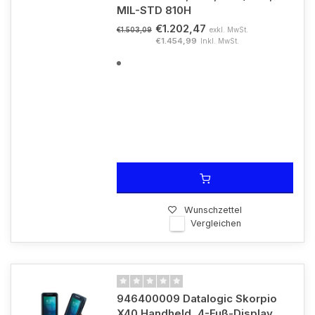
MIL-STD 810H
€1.202,47
exkl. MwSt.
€1.503,09
€1.454,99
Inkl. MwSt.
Wunschzettel
Vergleichen
946400009 Datalogic Skorpio
X40 Handheld, 4-Fuß-Display,