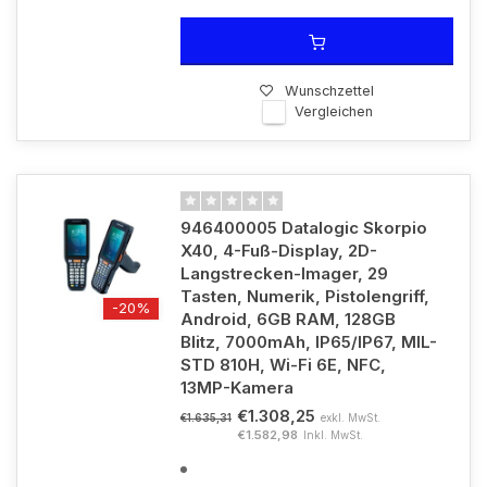
Wunschzettel
Vergleichen
946400005 Datalogic Skorpio
X40, 4-Fuß-Display, 2D-
Langstrecken-Imager, 29
Tasten, Numerik, Pistolengriff,
-20%
Android, 6GB RAM, 128GB
Blitz, 7000mAh, IP65/IP67, MIL-
STD 810H, Wi-Fi 6E, NFC,
13MP-Kamera
€1.308,25
exkl. MwSt.
€1.635,31
€1.582,98
Inkl. MwSt.