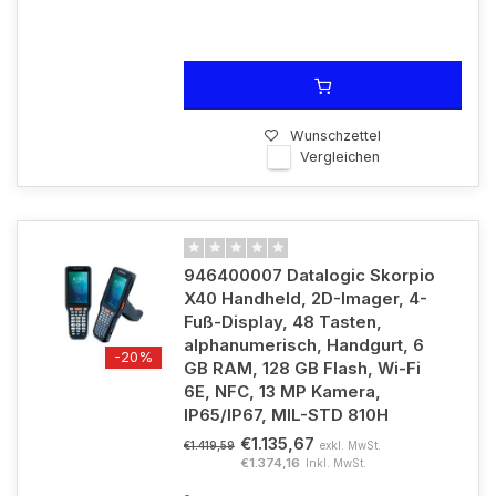
Wunschzettel
Vergleichen
946400007 Datalogic Skorpio
X40 Handheld, 2D-Imager, 4-
Fuß-Display, 48 Tasten,
alphanumerisch, Handgurt, 6
-20%
GB RAM, 128 GB Flash, Wi-Fi
6E, NFC, 13 MP Kamera,
IP65/IP67, MIL-STD 810H
€1.135,67
exkl. MwSt.
€1.419,59
€1.374,16
Inkl. MwSt.