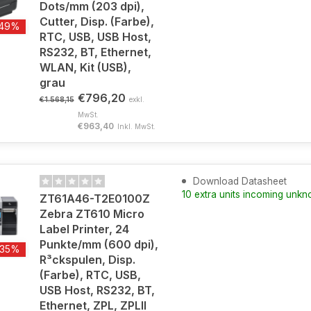
Dots/mm (203 dpi),
Cutter, Disp. (Farbe),
-49%
RTC, USB, USB Host,
RS232, BT, Ethernet,
WLAN, Kit (USB),
grau
€796,20
€1.568,15
exkl.
MwSt.
€963,40
Inkl. MwSt.
Download Datasheet
10 extra units incoming unk
ZT61A46-T2E0100Z
Zebra ZT610 Micro
Label Printer, 24
Punkte/mm (600 dpi),
-35%
R³ckspulen, Disp.
(Farbe), RTC, USB,
USB Host, RS232, BT,
Ethernet, ZPL, ZPLII