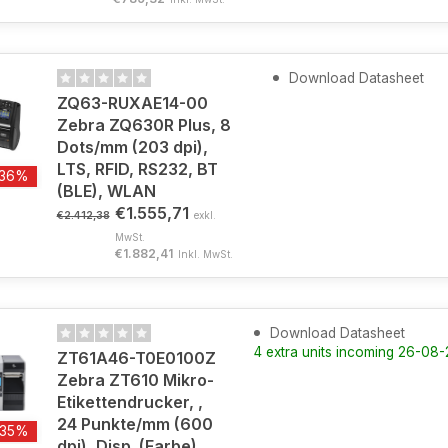
Download Datasheet
ZQ63-RUXAE14-00
Zebra ZQ630R Plus, 8
Dots/mm (203 dpi),
LTS, RFID, RS232, BT
-36%
(BLE), WLAN
€1.555,71
€2.412,38
exkl.
MwSt.
€1.882,41
Inkl. MwSt.
Download Datasheet
4 extra units incoming 26-08
ZT61A46-T0E0100Z
Zebra ZT610 Mikro-
Etikettendrucker, ,
24 Punkte/mm (600
-35%
dpi), Disp. (Farbe),