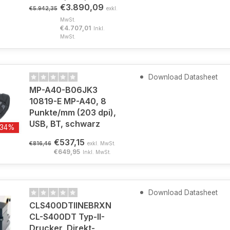
€3.890,09
€5.942,35
exkl.
MwSt.
€4.707,01
Inkl.
MwSt.
Download Datasheet
MP-A40-B06JK3
10819-E MP-A40, 8
Punkte/mm (203 dpi),
USB, BT, schwarz
-34%
€537,15
€816,46
exkl. MwSt.
€649,95
Inkl. MwSt.
Download Datasheet
CLS400DTIINEBRXN
CL-S400DT Typ-II-
Drucker, Direkt-