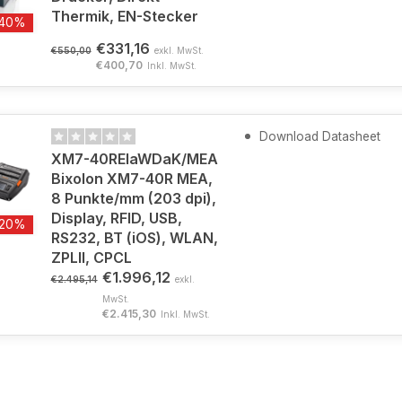
Thermik, EN-Stecker
-40%
€331,16
€550,00
exkl. MwSt.
€400,70
Inkl. MwSt.
Download Datasheet
XM7-40REIaWDaK/MEA
Bixolon XM7-40R MEA,
8 Punkte/mm (203 dpi),
Display, RFID, USB,
-20%
RS232, BT (iOS), WLAN,
ZPLII, CPCL
€1.996,12
€2.495,14
exkl.
MwSt.
€2.415,30
Inkl. MwSt.