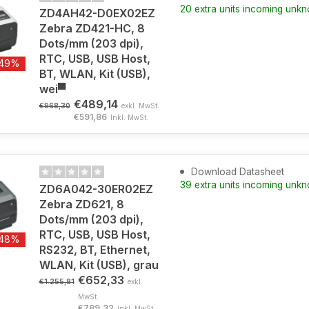
20 extra units incoming unk
ZD4AH42-D0EX02EZ
Zebra ZD421-HC, 8
Dots/mm (203 dpi),
RTC, USB, USB Host,
-49%
BT, WLAN, Kit (USB),
wei▀
€489,14
€968,30
exkl. MwSt.
€591,86
Inkl. MwSt.
Download Datasheet
39 extra units incoming unk
ZD6A042-30ER02EZ
Zebra ZD621, 8
Dots/mm (203 dpi),
RTC, USB, USB Host,
-48%
RS232, BT, Ethernet,
WLAN, Kit (USB), grau
€652,33
€1.255,81
exkl.
MwSt.
€789,32
Inkl. MwSt.