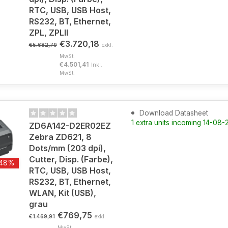
RTC, USB, USB Host,
RS232, BT, Ethernet,
ZPL, ZPLII
€3.720,18
€5.682,79
exkl.
MwSt.
€4.501,41
Inkl.
MwSt.
Download Datasheet
1 extra units incoming 14-08
ZD6A142-D2ER02EZ
Zebra ZD621, 8
Dots/mm (203 dpi),
Cutter, Disp. (Farbe),
-48%
RTC, USB, USB Host,
RS232, BT, Ethernet,
WLAN, Kit (USB),
grau
€769,75
€1.469,91
exkl.
MwSt.