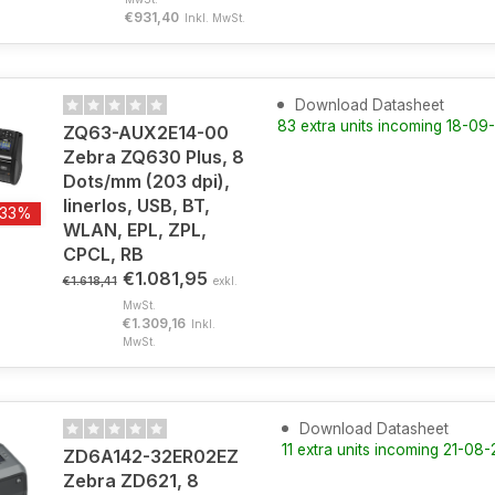
€931,40
Inkl. MwSt.
Download Datasheet
83 extra units incoming 18-0
ZQ63-AUX2E14-00
Zebra ZQ630 Plus, 8
Dots/mm (203 dpi),
linerlos, USB, BT,
-33%
WLAN, EPL, ZPL,
CPCL, RB
€1.081,95
€1.618,41
exkl.
MwSt.
€1.309,16
Inkl.
MwSt.
Download Datasheet
11 extra units incoming 21-08
ZD6A142-32ER02EZ
Zebra ZD621, 8