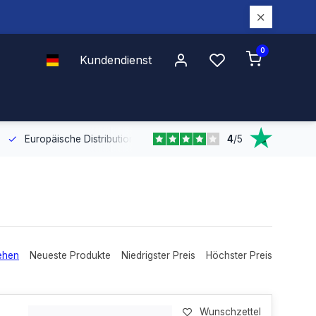
0
Kundendienst
4
/
5
Europäische Distribution
Mit unserer europaweiten Abdeckung bel
ehen
Neueste Produkte
Niedrigster Preis
Höchster Preis
Wunschzettel