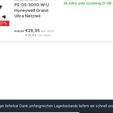
34 extra units incoming 21-09
PS-05-3000-W-U
Honeywell Granit
Ultra Netzteil
-37%
€28,95
€46,03
exkl. MwSt.
€35,03
Inkl. MwSt.
ar
Dank umfangreichen Lagerbestands liefern wir schnell und unterstü