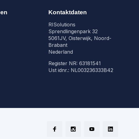
nen
Kontaktdaten
RISolutions
Sprendlingenpark 32
5061JV, Oisterwijk, Noord-
Brabant
Nederland
Register NR: 63181541
Ust idnr.: NL003236333B42