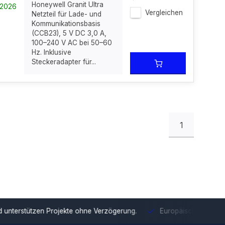
Honeywell Granit Ultra
-2026
Vergleichen
Netzteil für Lade- und
Kommunikationsbasis
(CCB23), 5 V DC 3,0 A,
100–240 V AC bei 50–60
Hz. Inklusive
Steckeradapter für...
1
tzen Projekte ohne Verzögerung.
Europäische Distribution
Mit u