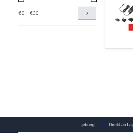
€0 - €30
swahl und Integration in Ihre Umgebung.
Direkt ab Lager lieferb