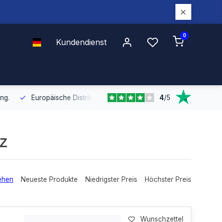
0
Kundendienst
4
/
5
Europäische Distribution
Mit unserer europaweiten Abdeckung bel
HZ
ehen
Neueste Produkte
Niedrigster Preis
Höchster Preis
Wunschzettel