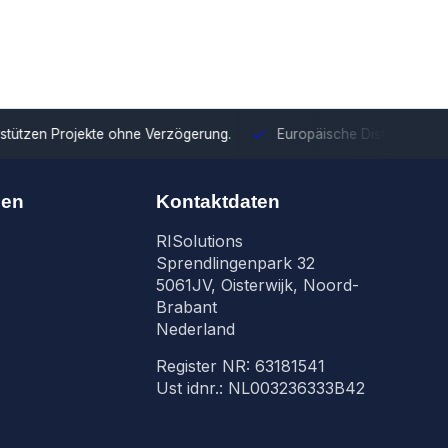
tzen Projekte ohne Verzögerung.
Europäische Distribution
Mit u
nen
Kontaktdaten
RISolutions
Sprendlingenpark 32
5061JV, Oisterwijk, Noord-
Brabant
Nederland
Register NR: 63181541
Ust idnr.: NL003236333B42