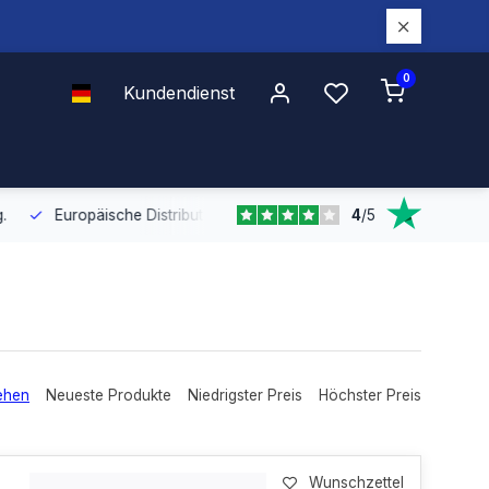
0
Kundendienst
4
/
5
Europäische Distribution
Mit unserer europaweiten Abdeckung bel
ehen
Neueste Produkte
Niedrigster Preis
Höchster Preis
Wunschzettel