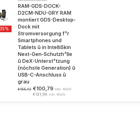
RAM-GDS-DOCK-
D2CM-NDU-GRY RAM
montiert GDS-Desktop-
Dock mit
-35%
Stromversorgung f³r
Smartphones und
Tablets û in IntelliSkin
Next-Gen-Schutzh³lle
û DeX-Unterst³tzung
(nõchste Generation) û
USB-C-Anschluss û
grau
€100,79
€155,42
exkl. MwSt.
€121,96
Inkl. MwSt.