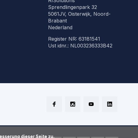
RISolutions
Sprendlingenpark 32
5061JV, Oisterwijk, Noord-
Brabant
Nederland
Register NR: 63181541
Ust idnr.: NL003236333B42