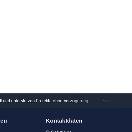
tzen Projekte ohne Verzögerung.
Europäische Distribution
Mit u
nen
Kontaktdaten