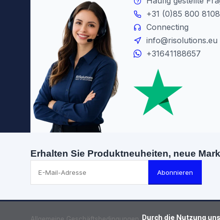
Häufig gestellte Fr
+31 (0)85 800 8108
Connecting
info@risolutions.eu
+31641188657
Erhalten Sie Produktneuheiten, neue Mar
Abonnieren
      Durch die Nutzung unserer Webseite stimmen Sie dem Gebrauch von Cookies zur Verbesserung dieser Seite zu.

Allgemeine Geschäftsbedingungen
Haftungsausschluss
D