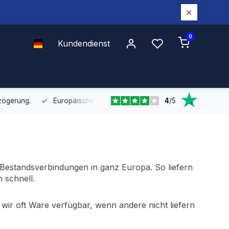
0
Kundendienst
4
/
5
Europäische Distribution
Mit unserer europaweiten Abdeckung bel
n Bestandsverbindungen in ganz Europa. So liefern
 schnell.
ir oft Ware verfügbar, wenn andere nicht liefern