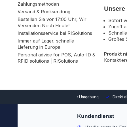
Zahlungsmethoden
Unsere 
Versand & Rücksendung
Bestellen Sie vor 17:00 Uhr, Wir
Sofort v
Versenden Noch Heute!
Zugriff 
Schnelle
Installationsservice bei RISolutions
Großes S
Immer auf Lager, schnelle
Lieferung in Europa
Produkt n
Personal advice for POS, Auto-ID &
Kontaktier
RFID solutions | RISolutions
swahl und Integration in Ihre Umgebung.
Direkt ab Lager lieferb
Kundendienst