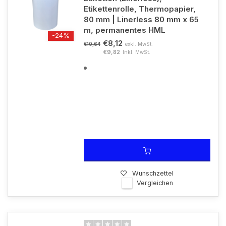
Etikettenrolle, Thermopapier,
80 mm | Linerless 80 mm x 65
m, permanentes HML
-24%
€8,12
exkl. MwSt.
€10,64
€9,82
Inkl. MwSt.
Wunschzettel
Vergleichen