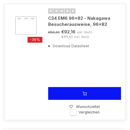
C34 EM6 96x82 - Nakagawa
Besucherausweise, 96x82
€92,16
exkl. MwSt.
€150,00
€111,51
Inkl. MwSt.
-39%
Download Datasheet
Wunschzettel
Vergleichen