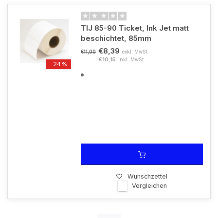
TIJ 85-90 Ticket, Ink Jet matt
beschichtet, 85mm
€8,39
exkl. MwSt.
€11,00
€10,15
Inkl. MwSt.
-24%
Wunschzettel
Vergleichen