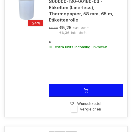
S00000-130-00160-03 -
Etiketten (Linerless),
Thermopapier, 58 mm, 65 m,
Etikettenrolle
-24%
€5,25
exkl. MwSt.
€6,88
€6,36
Inkl. MwSt.
30 extra units incoming unknown
Wunschzettel
Vergleichen