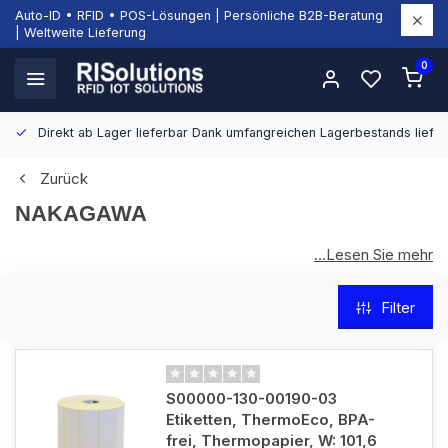
Auto-ID • RFID • POS-Lösungen | Persönliche B2B-Beratung
| Weltweite Lieferung
0
Direkt ab Lager lieferbar
Dank umfangreichen Lagerbestands liefern
Zurück
NAKAGAWA
...Lesen Sie mehr
Nakagawa entwickelt hochwertige Druckmedien und
Verbrauchsmaterialien für professionelle Druck- und
Filter
Etikettenanwendungen. Die Produkte bieten zuverlässige
Leistung und eine konstant hohe Druckqualität für Handel,
Logistik, Industrie und Gesundheitswesen. Entdecken Sie
Nakagawa bei RISolutions.
S00000-130-00190-03
Etiketten, ThermoEco, BPA-
frei, Thermopapier, W: 101,6