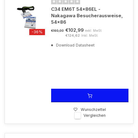
C34 EM6T 54x86EL -
Nakagawa Besucherausweise,
54x86
€102,99
exkl. MwSt.
€160,00
-36%
€124,62
Inkl. MwSt.
Download Datasheet
Wunschzettel
Vergleichen