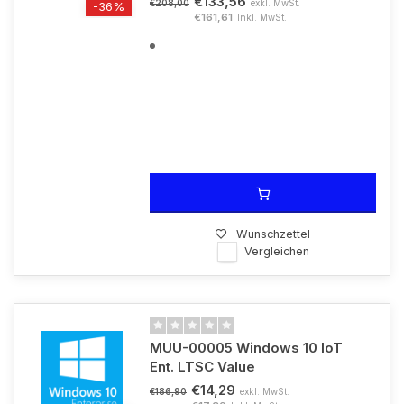
€133,56
exkl. MwSt.
€208,00
-36%
€161,61
Inkl. MwSt.
Wunschzettel
Vergleichen
MUU-00005 Windows 10 IoT
Ent. LTSC Value
€14,29
exkl. MwSt.
€186,90