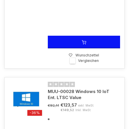
Wunschzettel
Vergleichen
MUU-00028 Windows 10 IoT
Ent. LTSC Value
€123,57
exkl. MwSt.
€192,44
€149,52
Inkl. MwSt.
-36%