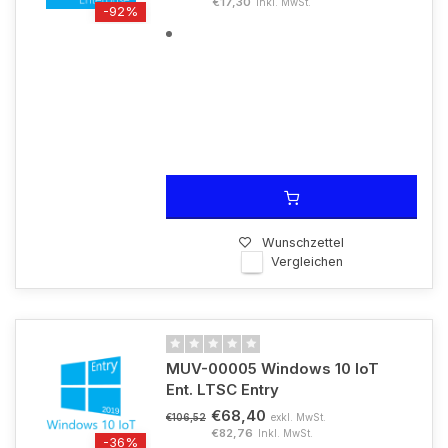
€17,30
Inkl. MwSt.
-92%
Wunschzettel
Vergleichen
MUV-00005 Windows 10 IoT
Ent. LTSC Entry
€68,40
exkl. MwSt.
€106,52
€82,76
Inkl. MwSt.
-36%