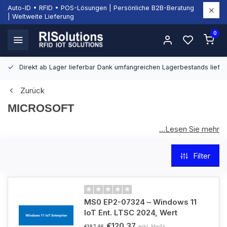
Auto-ID • RFID • POS-Lösungen | Persönliche B2B-Beratung
| Weltweite Lieferung
0
Direkt ab Lager lieferbar
Dank umfangreichen Lagerbestands liefern
Zurück
MICROSOFT
...Lesen Sie mehr
Microsoft ist eine der weltweit bekanntesten
Technologiemarken und entwickelt Software, Hardware,
Filter
Cloud-Lösungen und IT-Dienste für Unternehmen jeder
Größe. Bei RISolutions finden Sie Microsoft Produkte für
moderne Arbeitsplätze, IT-Umgebungen und professionelle
Geschäftsprozesse.
MS0 EP2-07324 – Windows 11
IoT Ent. LTSC 2024, Wert
€120,37
exkl. MwSt.
€187,46