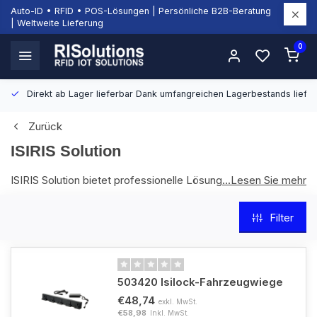
Auto-ID • RFID • POS-Lösungen | Persönliche B2B-Beratung
| Weltweite Lieferung
0
Direkt ab Lager lieferbar
Dank umfangreichen Lagerbestands liefern
Zurück
ISIRIS Solution
ISIRIS Solution bietet professionelle Lösungen für
...Lesen Sie mehr
Unternehmen, die zuverlässige Hardware, Zubehör und
technische Unterstützung für ihre täglichen
Filter
Geschäftsprozesse suchen. Bei RISolutions finden Sie ISIRIS
Solution Produkte für gewerbliche Anwendungen, bei denen
Qualität, Kontinuität und Benutzerfreundlichkeit wichtig sind.
503420 Isilock-Fahrzeugwiege
€48,74
exkl. MwSt.
€58,98
Inkl. MwSt.