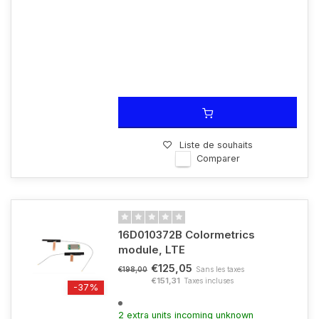
Liste de souhaits
Comparer
16D010372B Colormetrics
module, LTE
€125,05
Sans les taxes
€198,00
€151,31
Taxes incluses
-37%
2 extra units incoming unknown