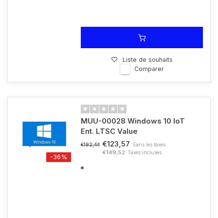
Liste de souhaits
Comparer
MUU-00028 Windows 10 IoT
Ent. LTSC Value
€123,57
Sans les taxes
€192,44
€149,52
Taxes incluses
-36%