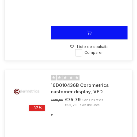
Liste de souhaits
Comparer
16D010436B Corometrics
customer display, VFD
€75,79
Sans les taxes
€120,00
€91,71
Taxes incluses
-37%