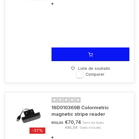
Liste de souhaits
Comparer
16D010369B Colormetric
magnetic stripe reader
€70,74
Sans les taxes
€112,00
€85,59
Taxes incluses
-37%