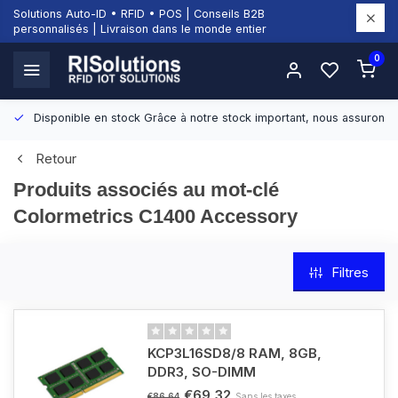
Solutions Auto-ID • RFID • POS | Conseils B2B
personnalisés | Livraison dans le monde entier
0
Disponible en stock
Grâce à notre stock important, nous assurons d
Retour
Produits associés au mot-clé
Colormetrics C1400 Accessory
Filtres
KCP3L16SD8/8 RAM, 8GB,
DDR3, SO-DIMM
€69,32
Sans les taxes
€86,64