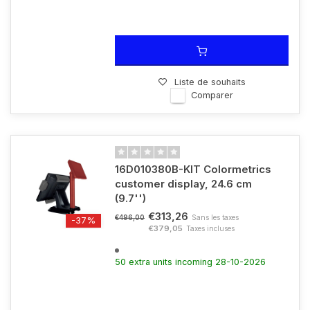
Liste de souhaits
Comparer
16D010380B-KIT Colormetrics
customer display, 24.6 cm
(9.7'')
€313,26
Sans les taxes
€496,00
-37%
€379,05
Taxes incluses
50 extra units incoming 28-10-2026