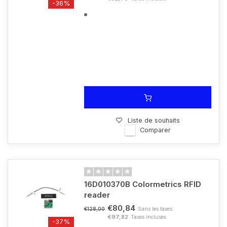
-36%
Liste de souhaits
Comparer
16D010370B Colormetrics RFID
reader
€80,84
Sans les taxes
€128,00
€97,82
Taxes incluses
-37%