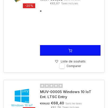
€83,87
Taxes incluses
-20%
Liste de souhaits
Comparer
MUV-00005 Windows 10 IoT
Ent. LTSC Entry
€68,40
Sans les taxes
€106,52
€82,76
Taxes incluses