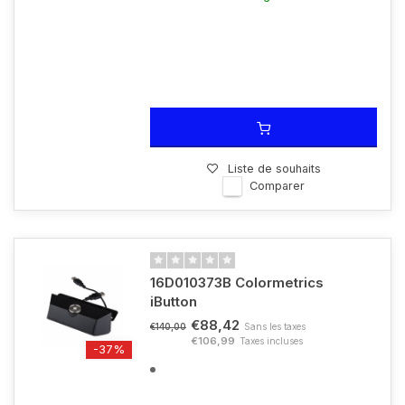
Liste de souhaits
Comparer
16D010373B Colormetrics
iButton
€88,42
Sans les taxes
€140,00
€106,99
Taxes incluses
-37%