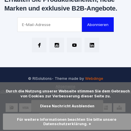
Marken und exklusive B2B-Angebote.
Abonnieren
© RISolutions
- Theme made by
Webdinge
Allgemeine
      Durch die Nutzung unserer Webseite stimmen Sie dem Gebrauch 
chäftsbedingungen
Haftungsausschluss
Datenschutzrichtlinie
Sitem
von Cookies zur Verbesserung dieser Seite zu.

Diese Nachricht Ausblenden
Für weitere Informationen beachten Sie bitte unsere 
Datenschutzerklärung. »