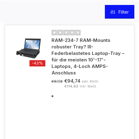
Filter
RAM-234-7 RAM-Mounts
robuster Tray? III-
Federbelastetes Laptop-Tray –
für die meisten 10'-17'-
-43%
Laptops, 4-Loch AMPS-
Anschluss
€94,74
exkl. MwSt.
€167,18
€114,63
Inkl. MwSt.